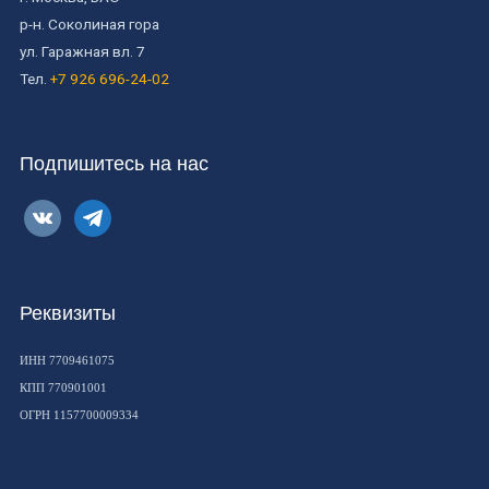
р-н. Соколиная гора
ул. Гаражная вл. 7
Тел.
+7 926 696-24-02
Подпишитесь на нас
vkontakte
telegram
Реквизиты
ИНН 7709461075
КПП 770901001
ОГРН 1157700009334