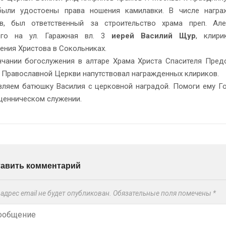
были удостоены права ношения камилавки. В числе награ
ов, был ответственный за строительство храма преп. Але
ого на ул. Гаражная вл. 3
иерей Василий Щур
, клири
ения Христова в Сокольниках.
чании богослужения в алтаре Храма Христа Спасителя Пред
 Православной Церкви напутствовал награжденных клириков.
ляем батюшку Василия с церковной наградой. Помоги ему Г
щенническом служении.
тавить комментарий
адрес email не будет опубликован.
Обязательные поля помечены
*