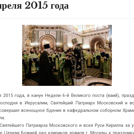
преля 2015 года
я 2015 года, в канун Недели 6-й Великого поста (ваий), праз
осподня в Иерусалим, Святейший Патриарх Московский и в
совершил всенощное бдение в кафедральном соборном Храм
ля.
Святейшего Патриарха Московского и всея Руси Кирилла за 
е Церкви Божией ряд клириков храмов г. Москвы к праздник