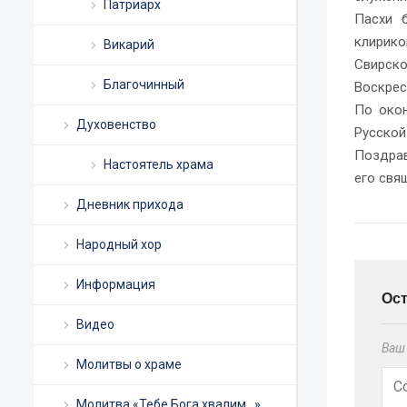
Патриарх
Пасхи 
клирик
Викарий
Свирск
Благочинный
Воскрес
По окон
Духовенство
Русской
Поздрав
Настоятель храма
его свя
Дневник прихода
Народный хор
Информация
Ос
Видео
Ваш 
Молитвы о храме
Молитва «Тебе Бога хвалим…»