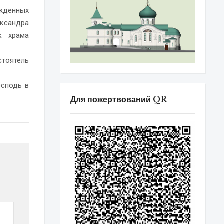
жденных
ксандра
к храма
стоятель
осподь в
Для пожертвований QR