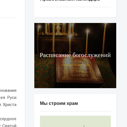
Расписание богослужений
днования
сея Руси
Мы строим храм
е Христа
усердное
у Святой