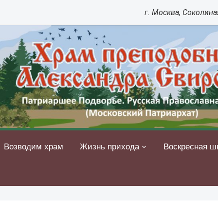
г. Москва, Соколиная
Возводим храм
Жизнь прихода
Воскресная ш