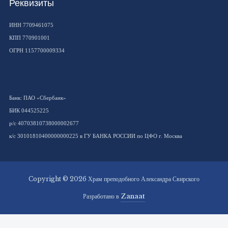
Реквизиты
ИНН 7709461075
КПП 770901001
ОГРН 1157700009334
Банк: ПАО «Сбербанк»
БИК 044525225
р/с 40703810738000002677
к/с 30101810400000000225 в ГУ БАНКА РОССИИ по ЦФО г. Москва
Copyright © 2026 Храм преподобного Александра Свирского
Разработано в
Zanaat