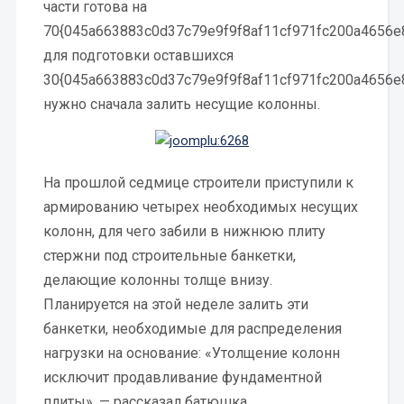
части готова на
70{045a663883c0d37c79e9f9f8af11cf971fc200a4656e
для подготовки оставшихся
30{045a663883c0d37c79e9f9f8af11cf971fc200a4656e
нужно сначала залить несущие колонны.
На прошлой седмице строители приступили к
армированию четырех необходимых несущих
колонн, для чего забили в нижнюю плиту
стержни под строительные банкетки,
делающие колонны толще внизу.
Планируется на этой неделе залить эти
банкетки, необходимые для распределения
нагрузки на основание: «Утолщение колонн
исключит продавливание фундаментной
плиты», — рассказал батюшка.