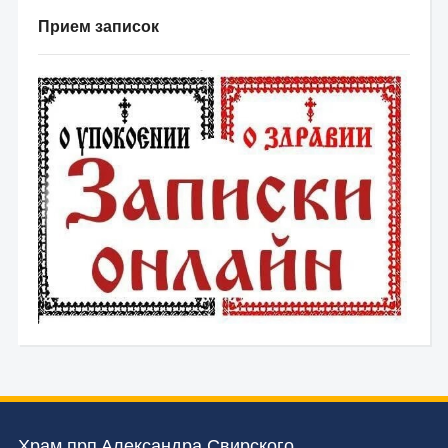
Прием записок
Храм прп.Александра Свирского