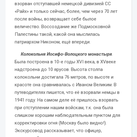
взорван отступавшей немецкой дивизией СС
«Райх» и только сейчас, более, чем через 70 лет
после войны, возвращает себе былое
величество. Воссоздание же Подмосковной
Палестины такой, какой она мыслилась
патриархом Никоном, ещё впереди.
Колокольня Иосифо-Волоцкого монастыря
.
Была построена в 10-е годы XVI века, в XVвеке
надстроена до 10 ярусов. Высота столпа
колокольни достигала 76 метров, по высоте и
красоте она сравнивалась с Иваном Великим. В
путеводителях пишется, что её взорвали немцы в
1941 году. На самом деле её пришлось взорвать
при отступлении нашим войскам, т.к. она была
слишком хорошим наблюдательным пунктом для
корректировки огня (Москву было видно!).
Экскурсовод рассказывает, что офицер,