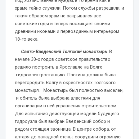
под хозяйственные нужды, в то время как в
храме тайно служили. Потом службы разрешили, и
таким образом храм не закрывался все
советские годы и теперь восхищает своими
древними иконами и первозданным интерьером
18-го века.
Свято-Введенский Толгский монастырь
. В
начале 30-х годов советское правительство
решило построить в Ярославле на Волге
гидроэлектростанцию. Плотина должна была
перегородить Волгу в окрестностях Толгского
монастыря. Монастырь был полностью выселен,
и обитель была выбрана властями для
организации в ней управления строительством.
Для испытания действующей модели будущего
гидроузла был выбран Введенский собор и
рядом стоящая звонница. В центре собора, от
алтаря до западной стены, соорудили огромную