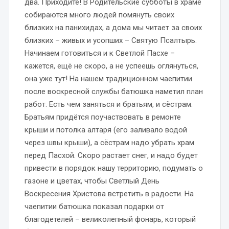
два. Приходите! В Родительские субботы в храме
собираются много людей помянуть своих
близких на панихидах, а дома мы читает за своих
близких – живых и усопших – Святую Псалтырь.
Начинаем готовиться и к Светлой Пасхе –
кажется, ещё не скоро, а не успеешь оглянуться,
она уже тут! На нашем традиционном чаепитии
после воскресной службы батюшка наметил план
работ. Есть чем заняться и братьям, и сёстрам.
Братьям придётся поучаствовать в ремонте
крыши и потолка алтаря (его заливало водой
через швы крыши), а сёстрам надо убрать храм
перед Пасхой. Скоро растает снег, и надо будет
привести в порядок нашу территорию, подумать о
газоне и цветах, чтобы Светлый День
Воскресения Христова встретить в радости. На
чаепитии батюшка показал подарки от
благодетелей – великолепный фонарь, который