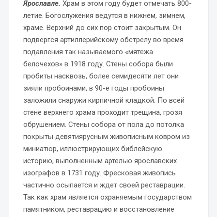
Ярославле.
Храм в этом году будет отмечать 800-
летие. Богослужения ведутся в нижнем, зимнем,
храме. Верхний до сих пор стоит закрытым. Он
подвергся артиллерийскому обстрелу во время
подавления так называемого «мятежа
белочехов» в 1918 году. Стены собора были
пробиты насквозь, более семидесяти лет они
зияли пробоинами, в 90-е годы пробоины
заложили снаружи кирпичной кладкой. По всей
стене верхнего храма проходит трещина, грозя
обрушением. Стены собора от пола до потолка
покрыты девятиярусным живописным ковром из
миниатюр, иллюстрирующих библейскую
историю, выполненным артелью ярославских
изографов в 1731 году. Фресковая живопись
частично осыпается и ждет своей реставрации.
Так как храм является охраняемым государством
памятником, реставрацию и восстановление