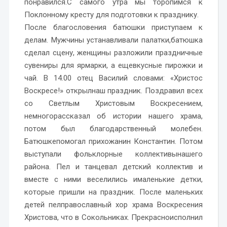
понравился.С самого утра мы торопимся к
Поклонному кресту для подготовки к празднику.
После благословения батюшки приступаем к
делам. Мужчины устанавливали палатки,батюшка
сделал сцену, женщины разложили праздничные
сувениры для ярмарки, а ещевкусные пирожки и
чай. В 14.00 отец Василий словами: «Христос
Воскресе!» открылнаш праздник. Поздравил всех
со Светлым Христовым Воскресением,
немногорассказал об истории нашего храма,
потом был благодарственный молебен.
Батюшкепомогал прихожанин Константин. Потом
выступали фольклорные коллективынашего
района. Пел и танцевал детский коллектив и
вместе с ними веселились ималенькие детки,
которые пришли на праздник. После маленьких
детей пелправославный хор храма Воскресения
Христова, что в Сокольниках. Прекрасноисполнил