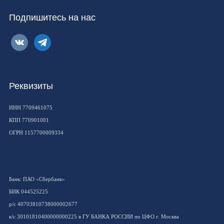
Подпишитесь на нас
vkontakte
telegram
Реквизиты
ИНН 7709461075
КПП 770901001
ОГРН 1157700009334
Банк: ПАО «Сбербанк»
БИК 044525225
р/с 40703810738000002677
к/с 30101810400000000225 в ГУ БАНКА РОССИИ по ЦФО г. Москва