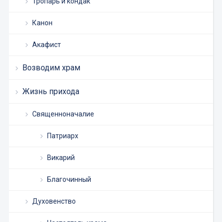
Тропарь и кондак
Канон
Акафист
Возводим храм
Жизнь прихода
Священноначалие
Патриарх
Викарий
Благочинный
Духовенство