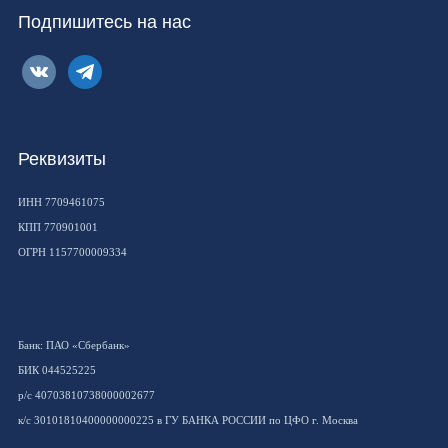
Подпишитесь на нас
vkontakte
telegram
Реквизиты
ИНН 7709461075
КПП 770901001
ОГРН 1157700009334
Банк: ПАО «Сбербанк»
БИК 044525225
р/с 40703810738000002677
к/с 30101810400000000225 в ГУ БАНКА РОССИИ по ЦФО г. Москва