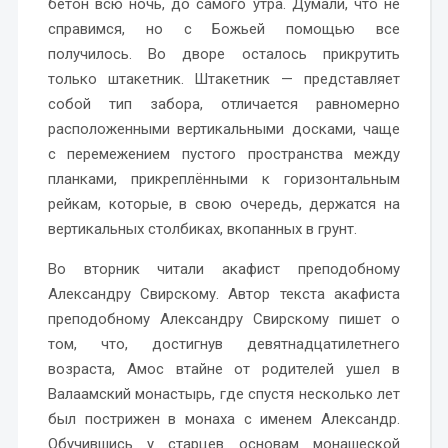
бетон всю ночь, до самого утра. Думали, что не
справимся, но с Божьей помощью все
получилось. Во дворе осталось прикрутить
только штакетник. Штакетник — представляет
собой тип забора, отличается равномерно
расположенными вертикальными досками, чаще
с перемежением пустого пространства между
планками, прикреплёнными к горизонтальным
рейкам, которые, в свою очередь, держатся на
вертикальных столбиках, вкопанных в грунт.
Во вторник читали акафист преподобному
Александру Свирскому. Автор текста акафиста
преподобному Александру Свирскому пишет о
том, что, достигнув девятнадцатилетнего
возраста, Амос втайне от родителей ушел в
Валаамский монастырь, где спустя несколько лет
был пострижен в монаха с именем Александр.
Обучившись у старцев основам монашеской