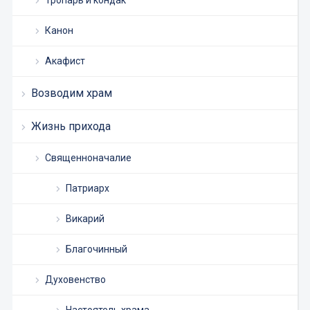
Тропарь и кондак
Канон
Акафист
Возводим храм
Жизнь прихода
Священноначалие
Патриарх
Викарий
Благочинный
Духовенство