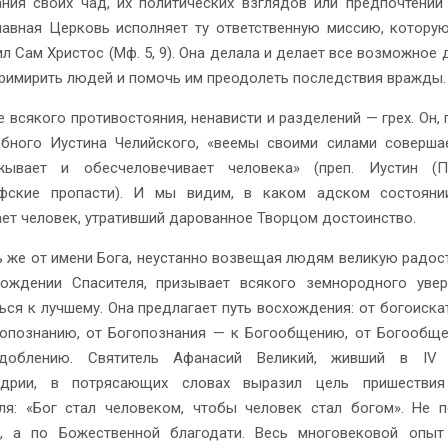
ния своих чад, их политических взглядов или предпочтений
авная Церковь исполняет ту ответственную миссию, котору
л Сам Христос (Мф. 5, 9). Она делала и делает все возможное д
римирить людей и помочь им преодолеть последствия вражды.
е всякого противостояния, ненависти и разделений — грех. Он, 
бного Иустина Челийского, «веемы своими силами соверша
жывает и обесчеловечивает человека» (преп. Иустин (По
фские пропасти). И мы видим, в каком адском состояни
ет человек, утративший дарованное Творцом достоинство.
 же от имени Бога, неустанно возвещая людям великую радость
ождении Спасителя, призывает всякого земнородного увер
ься к лучшему. Она предлагает путь восхождения: от богоиска
опознанию, от Богопознания — к Богообщению, от Богообщ
одоблению. Святитель Афанасий Великий, живший в IV
ндрии, в потрясающих словах выразил цель пришестви
ля: «Бог стал человеком, чтобы человек стал богом». Не 
е, а по Божественной благодати. Весь многовековой опыт