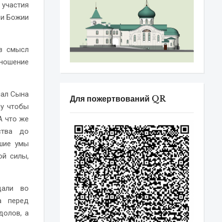
 участия
ри Божии
в смысл
тношение
лал Сына
Для пожертвований QR
ну чтобы
А что же
ства до
чшие умы
ой силы,
дали во
а перед
долов, а