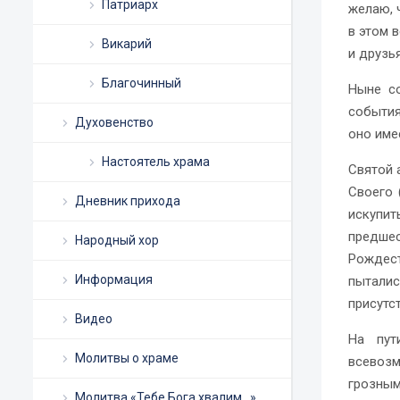
Патриарх
желаю, 
в этом 
Викарий
и друзья
Благочинный
Ныне со
события
Духовенство
оно име
Настоятель храма
Святой 
Своего 
Дневник прихода
искупит
предше
Народный хор
Рождест
Информация
пыталис
присутс
Видео
На пут
Молитвы о храме
всевоз
грозным
Молитва «Тебе Бога хвалим…»