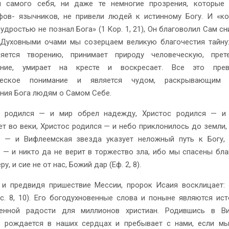
и самого себя, ни даже те немногие прозрения, которые 
ов- язычников, не привели людей к истинному Богу. И «к
удростью не познал Бога» (1 Кор. 1, 21), Он благоволил Сам сн
Духовными очами мы созерцаем великую благочестия тайну
ляется творению, принимает природу человеческую, прете
ение, умирает на кресте и воскресает. Все это прев
ческое понимание и является чудом, раскрывающим 
ния Бога людям о Самом Себе.
с родился — и мир обрел надежду, Христос родился — и
ет во веки, Христос родился — и небо приклонилось до земли,
 — и Вифлеемская звезда указует неложный путь к Богу, 
 — и никто да не верит в торжество зла, ибо мы спасены бл
ру, и сие не от нас, Божий дар (Еф. 2, 8).
и предвидя пришествие Мессии, пророк Исаия восклицает:
Ис. 8, 10). Его богодухновенные слова и поныне являются ис
ченной радости для миллионов христиан. Родившись в Ви
 рождается в наших сердцах и пребывает с нами, если мы