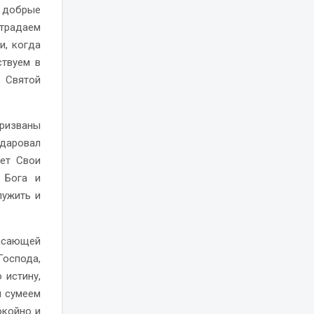
м добрые
страдаем
и, когда
ствуем в
 Святой
ризваны
 даровал
ает Свои
 Бога и
лужить и
асающей
оспода,
 истину,
ы сумеем
окойно и