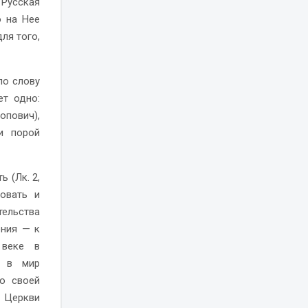
 Русская
ю на Нее
ля того,
по слову
ет одно:
пович),
и порой
 (Лк. 2,
овать и
тельства
ения — к
 веке в
я в мир
по своей
 Церкви