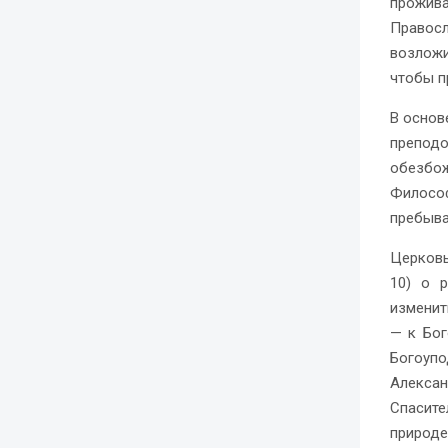
прожива
Правосл
возложи
чтобы п
В основ
преподо
обезбо
Филосо
пребыва
Церковь
10) о р
изменит
— к Бог
Богоуп
Алекса
Спасите
природ