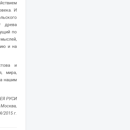
ействием
овека. И
ольского
т древа
вущий по
 мыслей,
жию и на
стова и
, мира,
за нашим
ЕЯ РУСИ
Москва,
/2015 г.