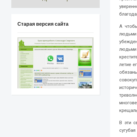
уверенн
благода
Старая версия сайта
А чтоб
людьми
убежден
людьми 
крестит
летие е
обязаны
совоку
истори
треволн
многов
крещаль
В эти с
сугубая