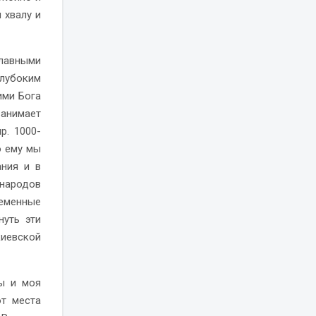
 хвалу и
лавными
лубоким
ими Бога
занимает
р. 1000-
о ему мы
ания и в
народов
еменные
нуть эти
иевской
ы и моя
от места