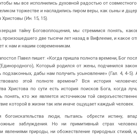
чтобы мы все исполнились духовной радостью от совместного
великом торжестве и насладились пиром веры, как сыны и дще
 Христовы (Ин. 15, 15).
зерцая тайну Боговоплощения, мы стремимся понять, како
, произошедшего две тысячи лет назад в Вифлееме, и какое о
ет к нам и нашим современникам.
апостол Павел пишет: «Когда пришла полнота времени, Бог пос
(Единородного), Который родился от жены, подчинился зако
ь подзаконных, дабы нам получить усыновление» (Гал. 4, 4-5). 
ствовало этой полноте времени? Вся история человече
ва Христова по сути есть история поисков Бога, когда лу
ь понять, кто же является источником той сверхъестественн
твие которой в жизни так или иначе ощущает каждый человек.
и богоискательства люди, пытаясь обрести истину, впа
можные заблуждения. Но ни примитивный страх человек
и явлениями природы, ни обожествление природных стихий, и