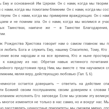
ь Ему и основанной Им Церкви. Он с нами, когда мы твори
н с нами, когда мы помогаем ближним. Он с нами, когда мы со
ствуем. Он с нами, когда мы примиряем враждующих. Он с нам
аем и не помним зла. Он с нами, когда мы молимся и уча
ных Таинствах, наипаче же — в Таинстве Благодарения,
тии.
к Рождества Христова говорит нам о самом главном: мы п
ся любить Бога и служить Ему, нашему Спасителю, Тому, Кто
сение всем народам и на все времена, Кто и ныне простир
я к каждому из нас. Обретая навык истинного почитания
вейного предстояния пред Ним, мы вместе с тем научаемся с
лижним, являя веру, действующую любовью (Гал. 5, 6).
немногое остается довершить — ответить на действие сп
ти Божией своим послушанием, своим доверием к словам Г
еланием исполнять Его заповеди. Если мы усвоим эту великую
ь многое изменится не только в нас самих, но и вокруг нас. М
но расставлять ценностные приоритеты, мы сможем мирно, сп