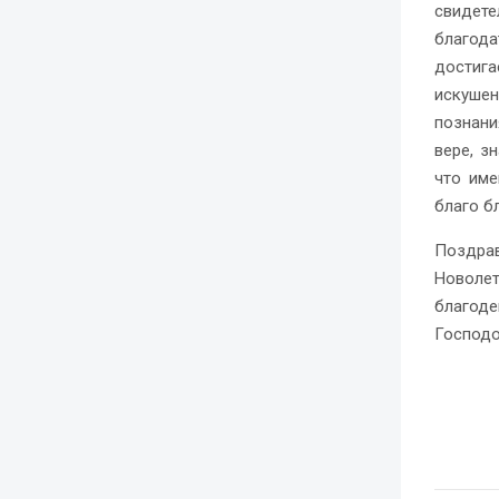
свидете
благода
достига
искуше
познани
вере, з
что име
благо б
Поздра
Новоле
благоде
Господо