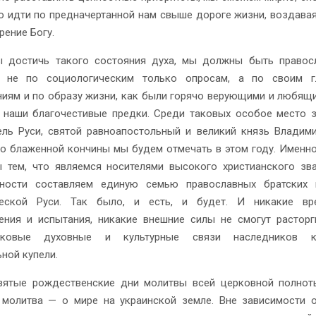
о идти по предначертанной нам свыше дороге жизни, воздавая
рение Богу.
ы достичь такого состояния духа, мы должны быть правос
 не по социологическим только опросам, а по своим г
иям и по образу жизни, как были горячо верующими и любящ
наши благочестивые предки. Среди таковых особое место 
ель Руси, святой равноапостольный и великий князь Владими
го блаженной кончины мы будем отмечать в этом году. Именн
 тем, что являемся носителями высокого христианского зв
пности составляем единую семью православных братских 
ческой Руси. Так было, и есть, и будет. И никакие вр
ения и испытания, никакие внешние силы не смогут расторг
ековые духовные и культурные связи наследников к
ной купели.
вятые рождественские дни молитвы всей церковной полнот
 молитва — о мире на украинской земле. Вне зависимости 