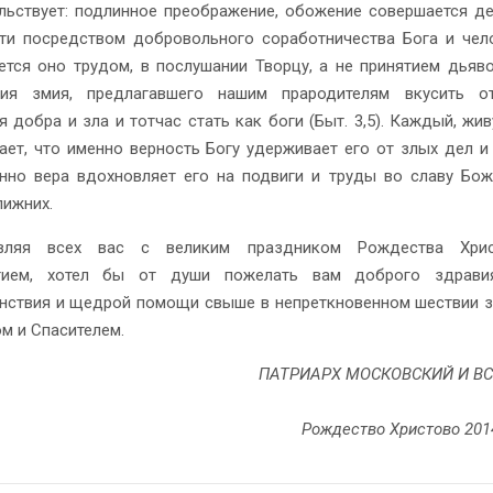
льствует: подлинное преображение, обожение совершается д
ти посредством добровольного соработничества Бога и чел
ется оно трудом, в послушании Творцу, а не принятием дьяв
ния змия, предлагавшего нашим прародителям вкусить о
я добра и зла и тотчас стать как боги (Быт. 3,5). Каждый, жи
нает, что именно верность Богу удерживает его от злых дел и
нно вера вдохновляет его на подвиги и труды во славу Бо
лижних.
вляя всех вас с великим праздником Рождества Хри
тием, хотел бы от души пожелать вам доброго здравия
нствия и щедрой помощи свыше в непреткновенном шествии 
м и Спасителем.
ПАТРИАРХ МОСКОВСКИЙ И ВС
Рождество Христово 2014