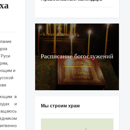
ха
лание
арха
Расписание богослужений
 Руси
рям,
ующим и
усской
кви.
ающим в
родах и
Мы строим храм
бращаюсь
аздником
литвенно