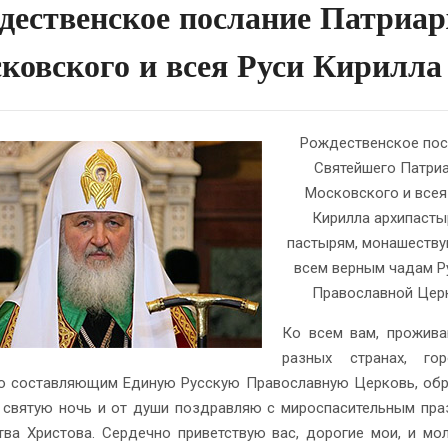
дественское послание Патриар
ковского и всея Руси Кирилла
Рождественское пос
Святейшего Патри
Московского и всея
Кирилла архипасты
пастырям, монашеств
всем верным чадам Р
Православной Цер
Ко всем вам, прожив
разных странах, го
но составляющим Единую Русскую Православную Церковь, о
 святую ночь и от души поздравляю с мироспасительным пр
ва Христова. Сердечно приветствую вас, дорогие мои, и мо