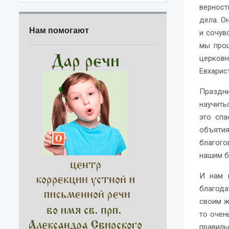
верност
дела. О
Нам помогают
и сочув
мы прощ
церков
Евхарис
Праздни
научить
это спа
объяти
благого
нашим б
И нам 
благода
своим ж
то очен
правиль