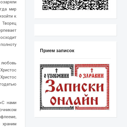
озаряли
огда мир
изойти к
: Творец
рпевает
осходит
полноту
Прием записок
 любовь
 Христос
Христос
агодатью
 «С нами
точником
флееме,
 храним