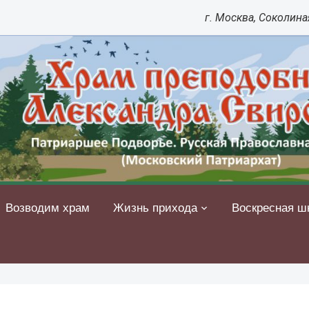
г. Москва, Соколиная
Возводим храм
Жизнь прихода
Воскресная ш