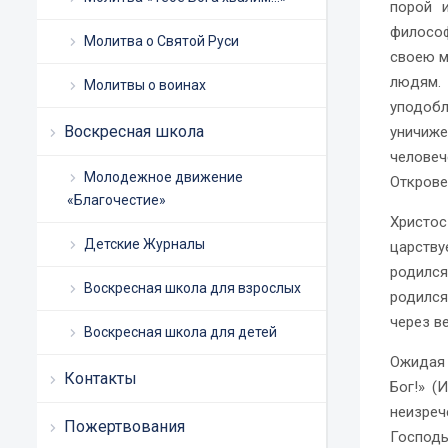
порой 
философ
Молитва о Святой Руси
своею м
людям. 
Молитвы о воинах
уподоб
Воскресная школа
уничиж
челове
Молодежное движение
Открове
«Благочестие»
Христо
Детские Журналы
царству
родился
Воскресная школа для взрослых
родился
через ве
Воскресная школа для детей
Ожидая 
Контакты
Бог!» (
неизре
Пожертвования
Господь