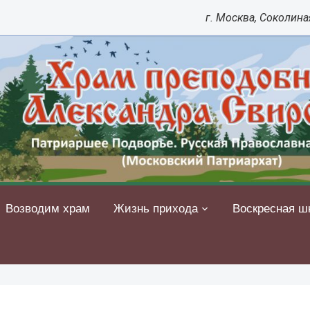
г. Москва, Соколиная
Возводим храм
Жизнь прихода
Воскресная ш