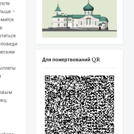
 поте
ольше –
емится
е.
отиться
оповеди
ческим
Для пожертвований QR
выплаты
м
товым
тец