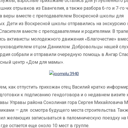
службы, взрослые прихожане остались для углубленного р
шних отрывков из Евангелия, а также разбора 6-го и 7-го 
а веры вместе с преподавателем Воскресной школы для
ых. Дети из Воскресной школы отправились на экскурсию 
Спасителя вместе с преподавателями и родителями. В трап
ись активисты молодежного движения «Благочестие» вмес
руководителем отцом Даниилом. Добровольцы нашей сл
рдия собрали и отправили очередную помощь в Ангар Спа
исный центр «Дом для мамы».
ем, как отпустить прихожан отец Василий кратко информи
дготовки к подписанию гендоговора и о недавнем визите 
лавы Управы района Соколиная гора Сергея Михайловича М
иками — для осмотра будущего места строительства. Такж
сил желающих записываться в паломническую поездку на
где остается еще около 10 мест в группе.