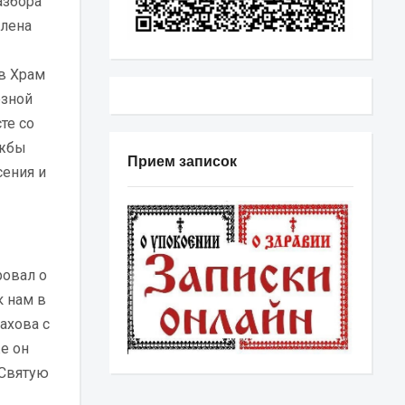
азбора
члена
в Храм
езной
те со
ужбы
Прием записок
сения и
ровал о
к нам в
ахова с
е он
 Святую