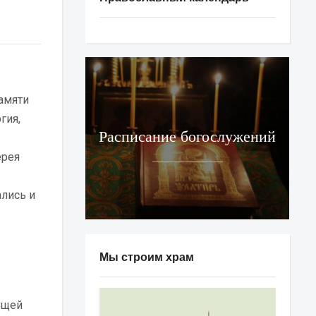
памяти
гия,
Расписание богослужений
ерея
ались и
Мы строим храм
ущей