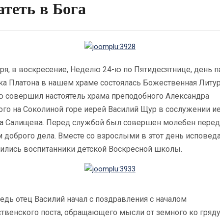
атеть в Бога
ря, в воскресение, Неделю 24-ю по Пятидесятнице, день 
ка Платона в нашем храме состоялась Божественная Литур
ю совершил настоятель храма преподобного Александра
ого на Соколиной горе иерей Василий Щур в сослужении и
а Салищева. Перед службой был совершен молебен перед
 доброго дела. Вместе со взрослыми в этот день исповед
тились воспитанники детской Воскресной школы.
дь отец Василий начал с поздравления с началом
твенского поста, обращающего мысли от земного ко гряд