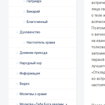
Патриарх
встрече
лица св
Викарий
о теле 
всяческ
Благочинный
Поэтому
Духовенство
о вечн
на еван
Настоятель храма
толков
Дневник прихода
запоми
первой 
Народный хор
лучшег
«Отклад
Информация
ко встр
Видео
настоят
Молитвы о храме
Молитва «Тебе Бога хвалим…»