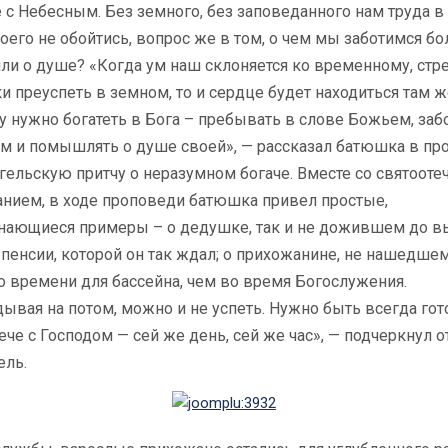
 с Небесным. Без земного, без заповеданного нам труда в
оего не обойтись, вопрос же в том, о чем мы заботимся б
или о душе? «Когда ум наш склоняется ко временному, стр
и преуспеть в земном, то и сердце будет находиться там ж
 нужно богатеть в Бога – пребывать в слове Божьем, заб
ом и помышлять о душе своей», — рассказал батюшка в пр
гельскую притчу о неразумном богаче. Вместе со святооте
анием, в ходе проповеди батюшка привел простые,
нающиеся примеры – о дедушке, так и не дожившем до 
пенсии, которой он так ждал; о прихожанине, не нашедше
о времени для бассейна, чем во время Богослужения.
ывая на потом, можно и не успеть. Нужно быть всегда го
ече с Господом — сей же день, сей же час», — подчеркнул о
ель.