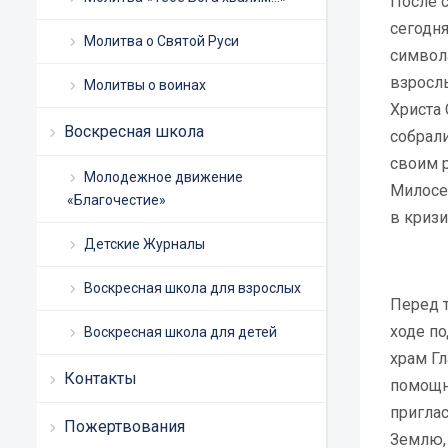
После 
сегодня
Молитва о Святой Руси
символ
взросл
Молитвы о воинах
Христа 
Воскресная школа
собрал
своим 
Молодежное движение
Милосе
«Благочестие»
в криз
Детские Журналы
Воскресная школа для взрослых
Перед т
ходе по
Воскресная школа для детей
храм Г
Контакты
помощн
пригла
Пожертвования
Землю, 