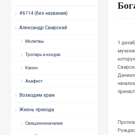
Бог
#6114 (без названия)
Александр Свирский
Молитвы
1 декаб
мучени
Тропарь и кондак
котору
Свирск
Канон
Даниил
Акафист
началом
причас
Возводим храм
Жизнь прихода
Пропове
Священноначалие
Рождес