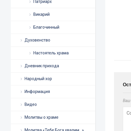
Патриарх
Викарий
Благочинный
Духовенство
Настоятель храма
Дневник прихода
Народный хор
Ос
Информация
Ваш 
Видео
Молитвы о храме
Молитва «Тебе Бога хвалим…»