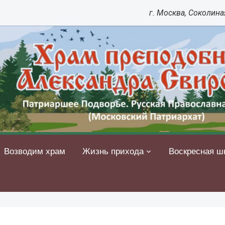
г. Москва, Соколиная
Возводим храм
Жизнь прихода
Воскресная ш