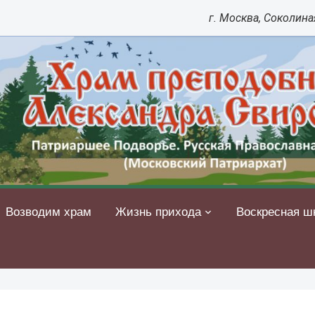
г. Москва, Соколиная
Возводим храм
Жизнь прихода
Воскресная ш