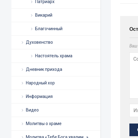
Патриарх
Викарий
Ос
Благочинный
Духовенство
Ваш 
Настоятель храма
Дневник прихода
Народный хор
Информация
Видео
Молитвы о храме
Молитва «Тебе Бога хвалим…»