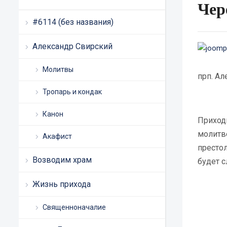
Чер
#6114 (без названия)
Александр Свирский
Молитвы
прп. Ал
Тропарь и кондак
Канон
Приход
молитв
Акафист
престол
Возводим храм
будет с
Жизнь прихода
Священноначалие