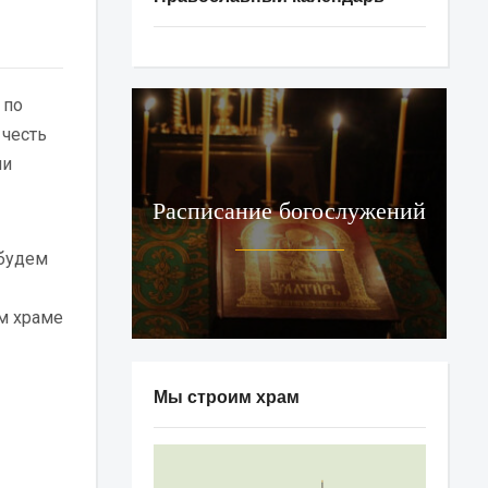
 по
 честь
чи
Расписание богослужений
 будем
ем храме
Мы строим храм