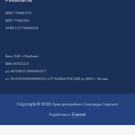
Реквизиты
ИНН 7709461075
КПП 770901001
ОГРН 1157700009334
Банк: ПАО «Сбербанк»
БИК 044525225
р/с 40703810738000002677
к/с 30101810400000000225 в ГУ БАНКА РОССИИ по ЦФО г. Москва
Copyright © 2026 Храм преподобного Александра Свирского
Разработано в
Zanaat