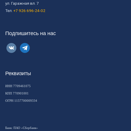
ул. Гаражная вл. 7
Тел.
+7 926 696-24-02
Подпишитесь на нас
vkontakte
telegram
Реквизиты
ИНН 7709461075
КПП 770901001
ОГРН 1157700009334
Банк: ПАО «Сбербанк»