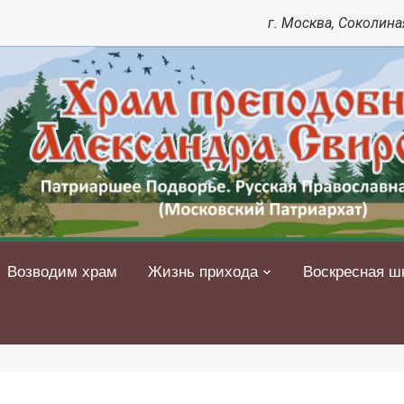
г. Москва, Соколиная
Возводим храм
Жизнь прихода
Воскресная ш