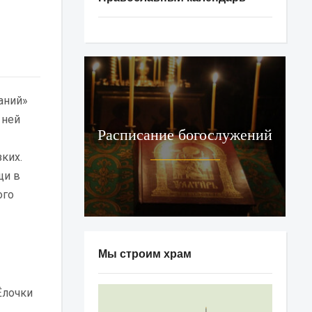
аний»
 ней
Расписание богослужений
ких.
щи в
ого
Мы строим храм
Ёлочки