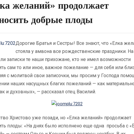
ка желаний» продолжает
носить добрые плоды
Дорогие Братья и Сестры! Все знают, что «Елка жел
стояла у амвона все рождественские праздники. На
ли записки те наши прихожане, кто не имел возможности
ть сам то или иное, важное пожелание — для себя или близ
яя с молитвой свои записочки, мы просим у Господа помо
ении наших насущных благих пожеланий — как материальн
так и духовных», — рассказал отец Василий.
тво Христово уже позади, но «Елка желаний» продолжает
ть плоды: «На днях было исполнено еще одна просьба с «
» — сестрам Ольге и Ксении был подарен ноутбук. В их