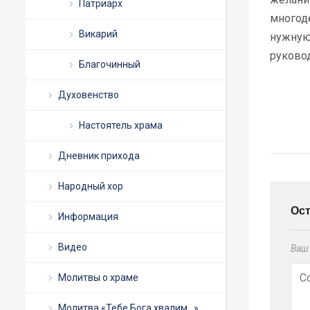
Патриарх
многоде
Викарий
нужную
руково
Благочинный
Духовенство
Настоятель храма
Дневник прихода
Народный хор
Ос
Информация
Видео
Ваш 
Молитвы о храме
Молитва «Тебе Бога хвалим…»