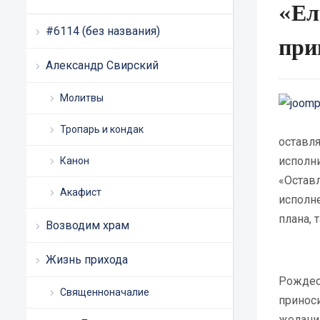
«Ел
#6114 (без названия)
при
Александр Свирский
Молитвы
Тропарь и кондак
оставля
исполни
Канон
«Оставл
Акафист
исполн
плана, 
Возводим храм
Жизнь прихода
Рождес
Священноначалие
приноси
желаний