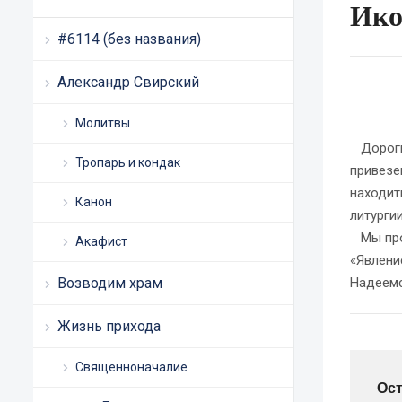
Ико
#6114 (без названия)
Александр Свирский
Молитвы
Дорогие
Тропарь и кондак
привезе
находит
Канон
литургии
Мы прод
Акафист
«Явлени
Возводим храм
Надеемс
Жизнь прихода
Священноначалие
Ос