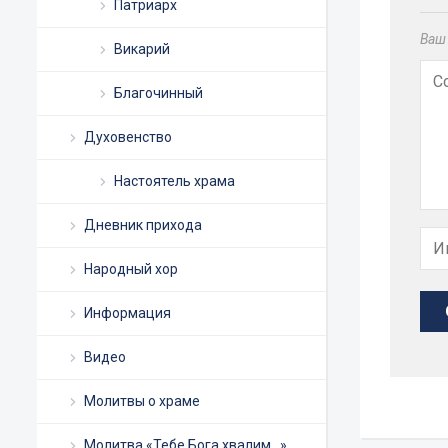
Патриарх
Ваш 
Викарий
Благочинный
Духовенство
Настоятель храма
Дневник прихода
Народный хор
Информация
Видео
Молитвы о храме
Молитва «Тебе Бога хвалим…»