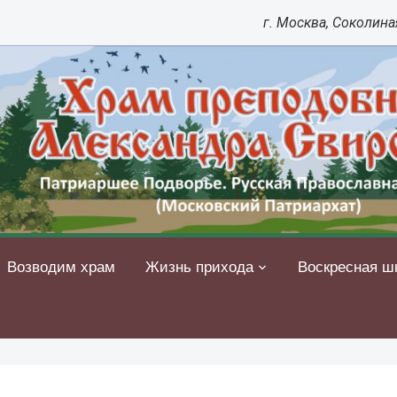
г. Москва, Соколиная
Возводим храм
Жизнь прихода
Воскресная ш