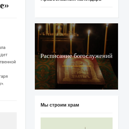
е»
ыла
Расписание богослужений
удет
ственной
таря
».
Мы строим храм