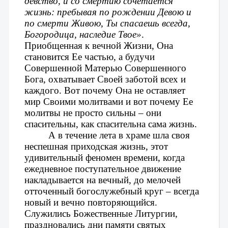
девство, и со смертию сочетается 
жизнь: пребывая по рождении Девою и 
по смерти Живою, Ты спасаешь всегда, 
Богородица, наследие Твое»
. 
Приобщенная к вечной Жизни, Она 
становится Ее частью, а будучи 
Совершенной Матерью Совершенного 
Бога, охватывает Своей заботой всех и 
каждого. Вот почему Она не оставляет 
мир Своими молитвами и вот почему Ее 
молитвы не просто сильны – они 
спасительны, как спасительна сама жизнь.
А в течение лета в храме шла своя 
неспешная приходская жизнь, этот 
удивительный феномен времени, когда 
ежедневное поступательное движение 
накладывается на вечный, до мелочей 
отточенный богослужебный круг – всегда 
новый и вечно повторяющийся. 
Служились Божественные Литургии, 
праздновались дни памяти святых 