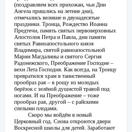
(поздравляем всех прихожан, чьи Дни 
Ангела пришлись на летние дни), 
отмечались великие и двунадесятые 
праздники. Троица, Рождество Иоанна 
Предтечи, память святых первоверховных 
Апостолов Петра и Павла, дни памяти 
святых Равноапостольного князя 
Владимира, святой равноапостольной 
Марии Магдалины и святого Сергия 
Радонежского, Преображение Господне – 
вехи Лета Господня. Как всегда, на Троицу 
превратился храм в таинственный 
прообраз рая – в рощу из молодых 
берёзок с зелёной душистой травой под 
ногами. И на Преображение – тоже 
прообраз рая, другой – с райскими 
спелыми плодами.
Скоро мы войдём в новый 
Церковный год. Снова откроются двери 
Воскресной школы для детей. Заработают 