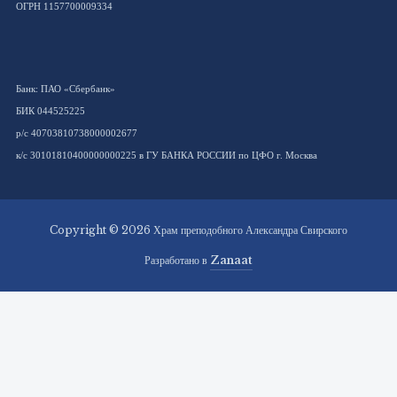
ОГРН 1157700009334
Банк: ПАО «Сбербанк»
БИК 044525225
р/с 40703810738000002677
к/с 30101810400000000225 в ГУ БАНКА РОССИИ по ЦФО г. Москва
Copyright © 2026 Храм преподобного Александра Свирского
Разработано в
Zanaat