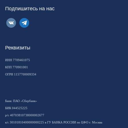
Подпишитесь на нас
vkontakte
telegram
Реквизиты
ИНН 7709461075
КПП 770901001
ОГРН 1157700009334
Банк: ПАО «Сбербанк»
БИК 044525225
р/с 40703810738000002677
к/с 30101810400000000225 в ГУ БАНКА РОССИИ по ЦФО г. Москва