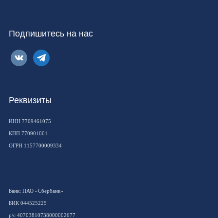
Подпишитесь на нас
vkontakte
telegram
Реквизиты
ИНН 7709461075
КПП 770901001
ОГРН 1157700009334
Банк: ПАО «Сбербанк»
БИК 044525225
р/с 40703810738000002677