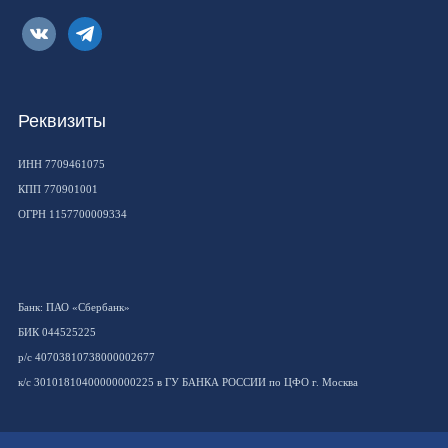
vkontakte
telegram
Реквизиты
ИНН 7709461075
КПП 770901001
ОГРН 1157700009334
Банк: ПАО «Сбербанк»
БИК 044525225
р/с 40703810738000002677
к/с 30101810400000000225 в ГУ БАНКА РОССИИ по ЦФО г. Москва