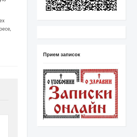
ех
ресе,
Прием записок