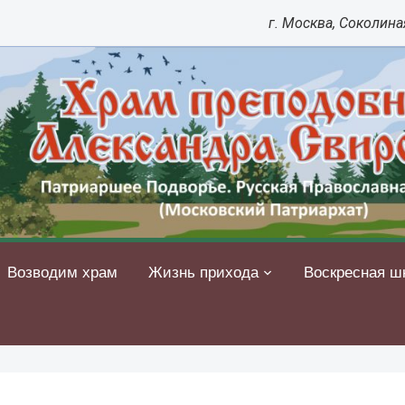
г. Москва, Соколиная
Возводим храм
Жизнь прихода
Воскресная ш