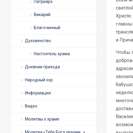
Патриарх
светло
Викарий
Христе.
главным
Благочинный
трансл
и Прича
Духовенство
Чтобы 
Настоятель храма
добров
Дневник прихода
адресам
звонили
Народный хор
бабушк
неделю 
Информация
многоч
Видео
достав
Василия
Молитвы о храме
возмож
Молитва «Тебе Бога хвалим…»
выполн