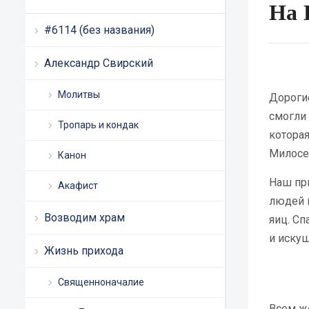
На 
#6114 (без названия)
Александр Свирский
Молитвы
Дороги
смогли 
Тропарь и кондак
котора
Милосе
Канон
Наш при
Акафист
людей 
Возводим храм
яиц. Сп
и искуш
Жизнь прихода
Священноначалие
Всем ж