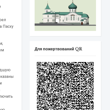
е
рел
а Пасху
м,
Для пожертвований QR
ым
едшую
сказаны
и
а
ключить
кую