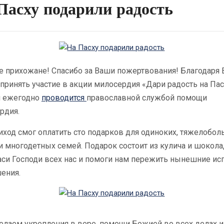
Пасху подарили радость
е прихожане! Спасибо за Ваши пожертвования! Благодаря 
принять участие в акции милосердия «Дари радость на Пас
я ежегодно
проводится
православной службой помощи
рдия.
ход смог оплатить сто подарков для одиноких, тяжелобол
и многодетных семей. Подарок состоит из кулича и шокол
аси Господи всех нас и помоги нам пережить нынешние ис
ения.
елаем укрепления в вере, помощи Божией во всех делах и