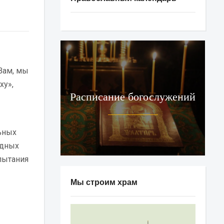
Вам, мы
ху»,
Расписание богослужений
ьных
адных
пытания
Мы строим храм