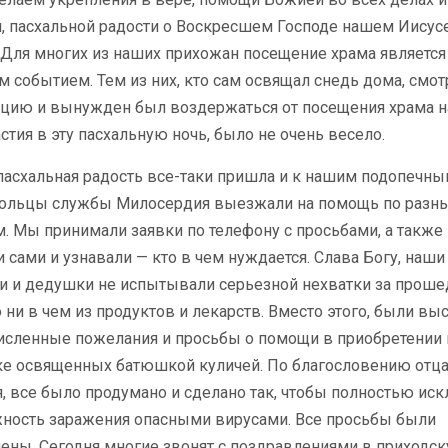
й, пасхальной радости о Воскресшем Господе нашем Иисус
 Для многих из наших прихожан посещение храма является
 событием. Тем из них, кто сам освящал снедь дома, смот
яцию и вынужден был воздержаться от посещения храма н
стия в эту пасхальную ночь, было не очень весело.
пасхальная радость все-таки пришла и к нашим подопечны
ольцы службы Милосердия выезжали на помощь по разн
. Мы принимали заявки по телефону с просьбами, а также
 сами и узнавали — кто в чем нуждается. Слава Богу, наши
и и дедушки не испытывали серьезной нехватки за прош
ни в чем из продуктов и лекарств. Вместо этого, были вы
исленные пожелания и просьбы о помощи в приобретении 
ке освященных батюшкой куличей. По благословению отц
, все было продумано и сделано так, чтобы полностью ис
ность заражения опасными вирусами. Все просьбы были
ены. Сегодня многие звонят с поздравлениями в приходс