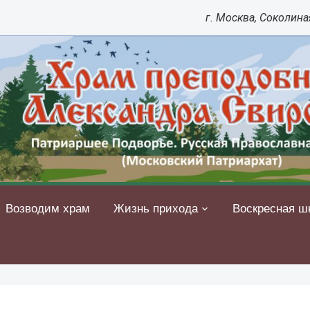
г. Москва, Соколиная
Возводим храм
Жизнь прихода
Воскресная ш