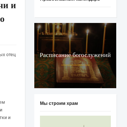
чи и
го
Расписание богослужений
ых отец
ем
Мы строим храм
и
тки и