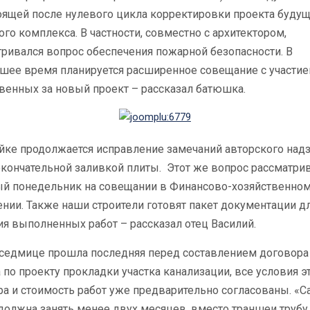
оящей после нулевого цикла корректировки проекта буду
го комплекса. В частности, совместно с архитектором,
ривался вопрос обеспечения пожарной безопасности. В
шее время планируется расширенное совещание с участие
венных за новый проект – рассказал батюшка.
ойке продолжается исправление замечаний авторского над
кончательной заливкой плиты. Этот же вопрос рассматри
й понедельник на совещании в Финансово-хозяйственно
нии. Также наши строители готовят пакет документации д
я выполненных работ – рассказал отец Василий.
 седмице прошла последняя перед составлением договора
 по проекту прокладки участка канализации, все условия э
а и стоимость работ уже предварительно согласованы. «С
должна занять менее двух месяцев, вместо траншеи трубу