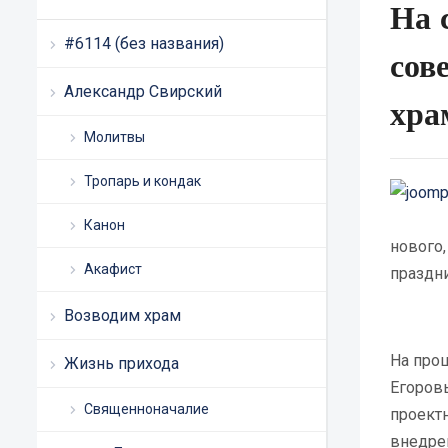
На 
#6114 (без названия)
сов
Александр Свирский
хра
Молитвы
Тропарь и кондак
Канон
нового,
Акафист
праздни
Возводим храм
На про
Жизнь прихода
Егоров
Священноначалие
проектн
внедре