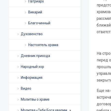
Патриарх
предст
храмово
Викарий
рассмат
Благочинный
ближай
ответст
Духовенство
Настоятель храма
На стр
Дневник прихода
перед о
прошлы
Народный хор
управле
Информация
закрыти
Видео
Еще на
встреча
Молитвы о храме
договор
Молитва «Тебе Бога хвалим…»
работа 