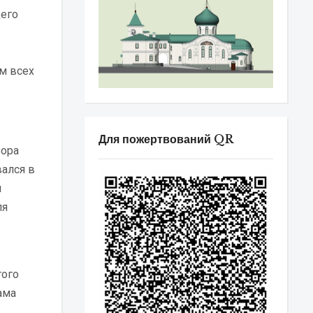
щего
м всех
Для пожертвований QR
зора
вался в
м
ля
того
ама