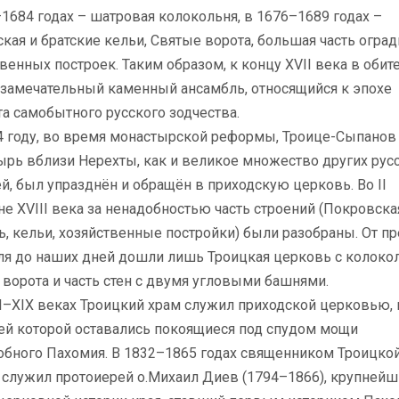
1684 годах – шатровая колокольня, в 1676–1689 годах –
кая и братские кельи, Святые ворота, большая часть оград
венных построек. Таким образом, к концу XVII века в обит
 замечательный каменный ансамбль, относящийся к эпохе
а самобытного русского зодчества.
 году, во время монастырской реформы, Троице-Сыпанов
ырь вблизи Нерехты, как и великое множество других рус
ей, был упразднён и обращён
в приходскую церковь. Во II
е XVIII века за ненадобностью часть строений (Покровска
, кельи, хозяйственные постройки) были разобраны. От п
ля до наших дней дошли лишь Троицкая церковь с колокол
ворота и часть стен с двумя угловыми башнями.
I–XIX веках Троицкий храм служил приходской церковью, 
ей которой оставались покоящиеся под спудом мощи
обного Пахомия. В 1832–1865 годах священником Троицко
 служил протоиерей о.Михаил Диев (1794–1866), крупней