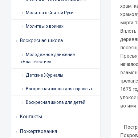
храм, 
Молитва о Святой Руси
храмов
марта 1
Молитвы о воинах
Вплоть
деревян
Воскресная школа
посвящ
Молодежное движение
Пресвя
«Благочестие»
началос
взамен 
Детские Журналы
трехап
Воскресная школа для взрослых
1675 г
упокое
Воскресная школа для детей
во имя
Контакты
Постро
Пожертвования
Покров