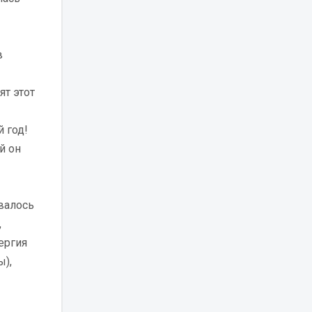
в
т этот
 год!
й он
валось
,
ергия
ы),