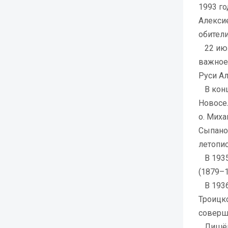
1993 го
Алексие
обители
22 июл
важное
Руси А
В конц
Новосе
о. Миха
Сыпанов
летопис
В 1935
(1879–1
В 1936 
Троицко
соверш
Лишённ