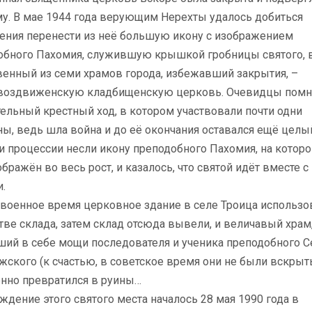
му. В мае 1944 года верующим Нерехты удалось добиться
ения перенести из неё большую икону с изображением
обного Пахомия, служившую крышкой гробницы святого, 
венный из семи храмов города, избежавший закрытия, –
воздвиженскую кладбищенскую церковь. Очевидцы помня
ельный крестный ход, в котором участвовали почти одни
, ведь шла война и до её окончания оставался ещё целый
 процессии несли икону преподобного Пахомия, на которо
бражён во весь рост, и казалось, что святой идёт вместе с
.
евоенное время церковное здание в селе Троица использо
тве склада, затем склад отсюда вывели, и величавый храм
ший в себе мощи последователя и ученика преподобного С
ского (к счастью, в советское время они не были вскрыт
енно превратился в руины…
ение этого святого места началось 28 мая 1990 года в