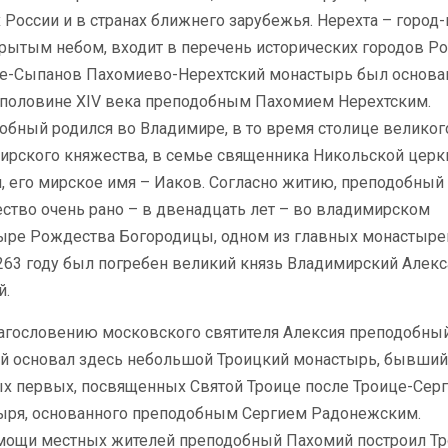
 России и в странах ближнего зарубежья. Нерехта – город
рытым небом, входит в перечень исторических городов Ро
-Сыпанов Пахомиево-Нерехтский монастырь был основа
 половине XIV века преподобным Пахомием Нерехтским.
обный родился во Владимире, в то время столице великог
ирского княжества, в семье священника Никольской церк
, его мирское имя – Иаков. Согласно житию, преподобный
ство очень рано –
в двенадцать лет – во владимирском
ыре Рождества Богородицы, одном из главных монастырей
1263 году был погребен великий князь Владимирский Алек
й.
гословению московского святителя Алексия преподобны
й основал здесь небольшой Троицкий монастырь, бывший
ых первых, посвященных Святой Троице после Троице-Сер
ыря, основанного преподобным Сергием Радонежским.
мощи местных жителей преподобный Пахомий построил Т