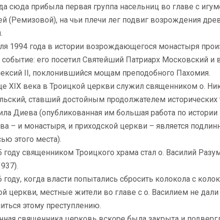
да сюда прибыла первая группа насельниц во главе с игу
й (Ремизовой), на чьи плечи лег подвиг возрождения дре
.
я 1994 года в истории возрождающегося монастыря про
 событие: его посетил Святейший Патриарх Московский и 
лексий II, поклонившийся мощам преподобного Пахомия.
е XIX века в Троицкой церкви служил священником о. Ни
льский, ставший достойным продолжателем исторических
ила Диева (опубликованная им большая работа по истории
а – и монастыря, и приходской церкви – является подлин
ью этого места).
 году священником Троицкого храма стал о. Василий Разу
937).
году, когда власти попытались сбросить колокола с коло
й церкви, местные жители во главе с о. Василием не дали
иться этому преступлению.
ая священника церковь вскоре была закрыта и подверг