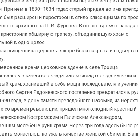
 церковной истории края, ставший первым историком Пах
и. При нём
в 1830–1834 годах старый придел во имя препо
я был расширен и перестроен
в стиле классицизма по про
ского архитектора П. И. Фурсова. В это же время с запада 
 пристроили обширную трапезу, объединившую храм с
ьней в одно целое.
ая священника церковь вскоре была закрыта и подвергла
у.
евоенное время церковное здание в селе Троица
овалось в качестве склада, затем склад отсюда вывели и
вый храм, хранивший в себе мощи последователя и ученик
обного Сергия Радонежского постепенно превратился в р
1990 года, в день памяти преподобного Пахомия, из Нерех
ые
со времен революции, пришел многолюдный крестный 
с епископом Костромским
и Галичским Александром,
ившим молебен у руин храма. Через три года здесь было 
вить монастырь, но уже в качестве женской обители. В а