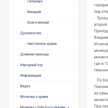
Патриарх
городах
под отк
Викарий
Троице
Благочинный
второй
Препод
Духовенство
Владим
Настоятель храма
Игнатия
монаше
Дневник прихода
монаст
где в 
Народный хор
Невски
Информация
По бла
Видео
Пахоми
из сам
Молитвы о храме
монаст
При по
Молитва «Тебе Бога хвалим…»