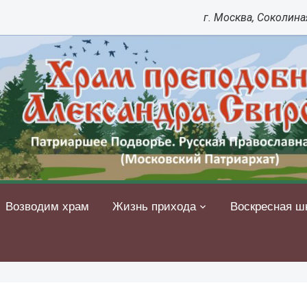
г. Москва, Соколиная
Возводим храм
Жизнь прихода
Воскресная ш