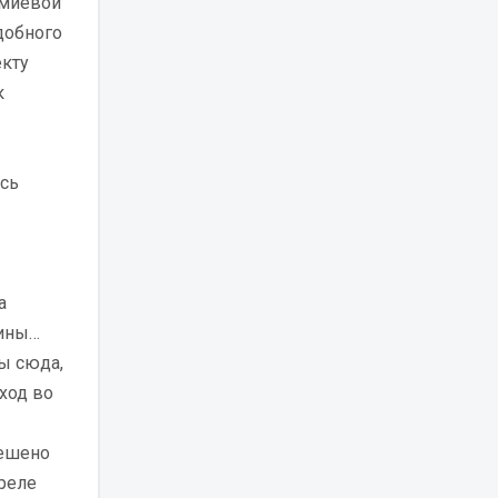
омиевой
добного
екту
к
сь
а
уины…
ты сюда,
ход во
решено
преле