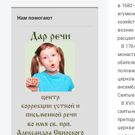
в 1683–
игуменс
Нам помогают
хозяйст
возник
расцвет
В 1764
монаст
обител
половин
церковь
ансамб
Святые 
В XVII
святын
препод
церкви