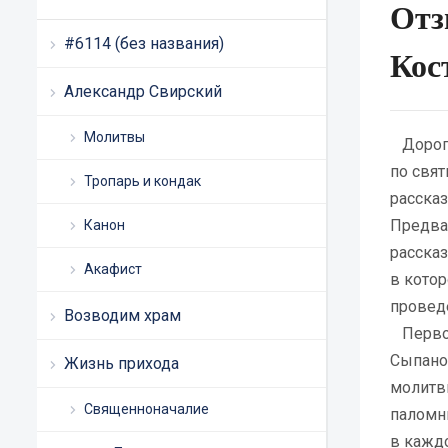
Отз
#6114 (без названия)
Кос
Александр Свирский
Молитвы
Дорогие
по свя
Тропарь и кондак
рассказ
Предва
Канон
расска
Акафист
в кото
провед
Возводим храм
Первой
Сыпано
Жизнь прихода
молитв
Священноначалие
паломни
в кажд