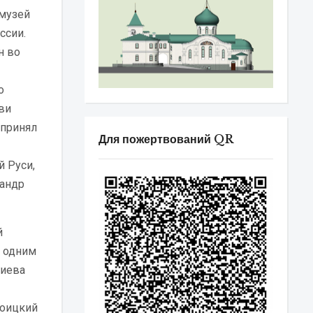
-музей
ссии.
н во
о
ви
 принял
Для пожертвований QR
 Руси,
сандр
й
 одним
гиева
роицкий