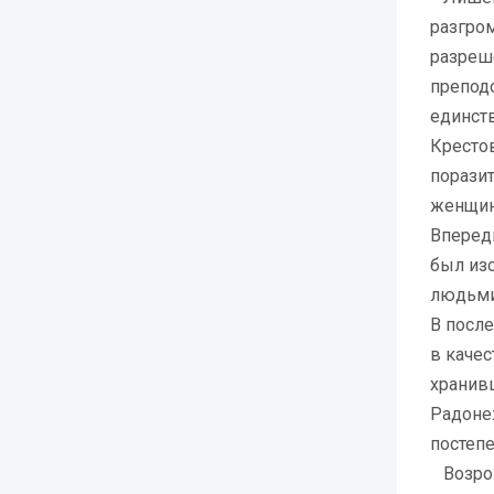
разгро
разреш
препод
единст
Кресто
поразит
женщины
Впереди
был изо
людьми
В посл
в качес
хранив
Радонеж
постеп
Возрожд