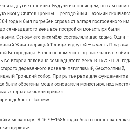
кельи
и другие строения. Будучи иконописцем, он сам напис
ую икону Святой Троицы. Преподобный Пахомий скончался
384 года и был погребен справа от алтаря построенного им
 до семнадцатого века все постройки монастыря были
ными. Основу его ансамбля составляли два храма. Один –
енный Животворящей Троице, и другой – в честь Покрова
той Богородицы. Большое каменное строительство в обит
ь во второй половине семнадцатого века. В 1675-1676 год
старого деревянного возвели пятиглавый, бесстолпный,
сидный Троицкий собор. При рытье рвов для фундаментов 
ода были обретены мощи основателя монастыря, над место
ния которых возвели придел
 преподобного Пахомия.
йки монастыря. В 1679–1686 годах была построена тёплая
ская церковь,