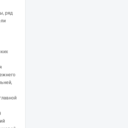
ы, ряд
ели
ских
я
режнего
ьней,
главной
й
ший