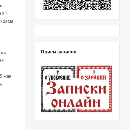
ал
 21
 храма.
Прием записок
ели
ах
5 мая
м