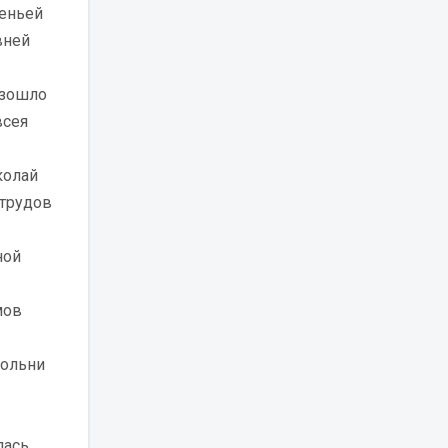
меньей
вней
изошло
всея
колай
 трудов
ной
мов
кольни
лась