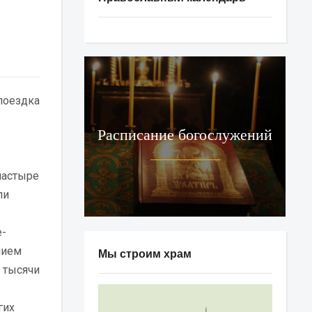
поездка
Расписание богослужений
настыре
ли
е-
нием
Мы строим храм
 тысячи
гих