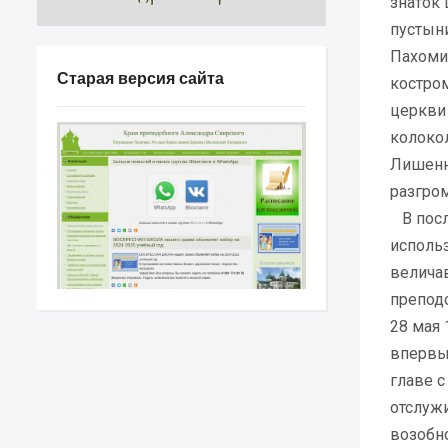
знаток
пустын
Пахоми
Старая версия сайта
костром
церкви
колокол
Лишенн
разгром
В посл
использ
велича
препод
28 мая 
вперв
главе 
отслуж
возобно