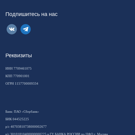
Подпишитесь на нас
vkontakte
telegram
Реквизиты
ИНН 7709461075
КПП 770901001
ОГРН 1157700009334
Банк: ПАО «Сбербанк»
БИК 044525225
р/с 40703810738000002677
к/с 30101810400000000225 в ГУ БАНКА РОССИИ по ЦФО г. Москва