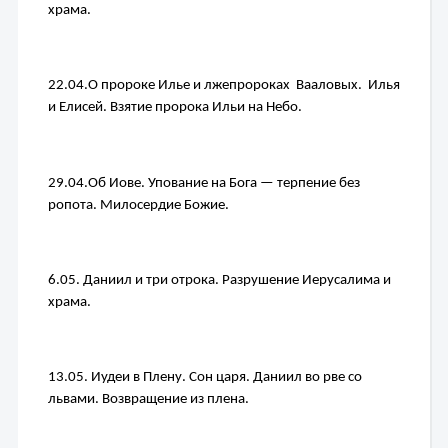
храма.
22.04.
О пророке Илье и лжепророках  Вааловых.  Илья 
и Елисей. 
Взятие пророка Ильи на Небо.
29.04.
Об Иове. Упование на Бога — терпение без 
ропота. Милосердие Божие.
6.05. 
Даниил и три отрока. Разрушение Иерусалима и 
храма. 
13.05. 
Иудеи в Плену. Сон царя. Даниил во рве со 
львами. Возвращение из плена.