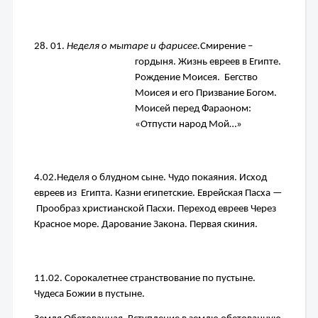
28. 01. 
Неделя о мытаре и фарисее.
Смирение – 
гордыня. 
Жизнь евреев в Египте. 
Рождение Моисея.  Бегство 
Моисея и его 
Призвание Богом. 
Моисей перед Фараоном: 
«Отпусти народ Мой…»
4.02.
Неделя о блудном сыне. 
Чудо покаяния. 
Исход 
евреев из  Египта. Казни египетские. 
Еврейская Пасха — 
 Прообраз христианской Пасхи. Переход евреев 
Через 
Красное море. Дарование Закона. Первая скиния.
11.02. 
Сорокалетнее странствование по пустыне. 
Чудеса Божии в пустыне.