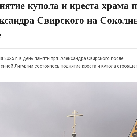
нятие купола и креста храма п
ксандра Свирского на Соколи
е
ля 2025 г. в день памяти прп. Александра Свирского после
енной Литургии состоялось поднятие креста и купола строяще