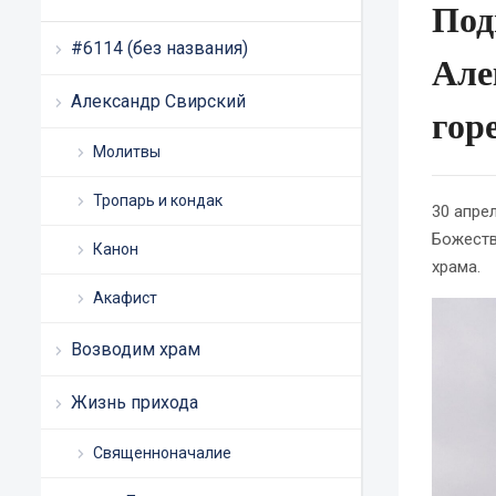
Под
#6114 (без названия)
Але
Александр Свирский
гор
Молитвы
Тропарь и кондак
30 апре
Божеств
Канон
храма.
Акафист
Возводим храм
Жизнь прихода
Священноначалие