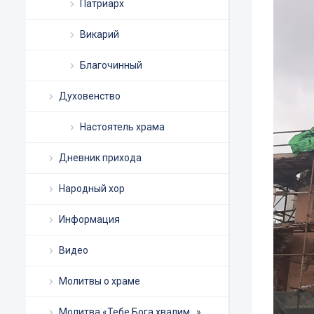
Патриарх
Викарий
Благочинный
Духовенство
Настоятель храма
Дневник прихода
Народный хор
Информация
Видео
Молитвы о храме
Молитва «Тебе Бога хвалим…»