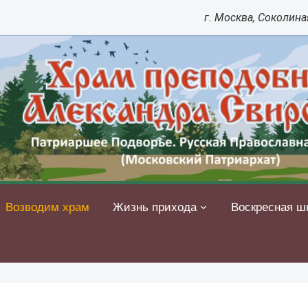
г. Москва, Соколиная
Возводим храм
Жизнь прихода
Воскресная ш