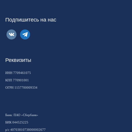
Подпишитесь на нас
vkontakte
telegram
Реквизиты
ИНН 7709461075
КПП 770901001
ОГРН 1157700009334
Банк: ПАО «Сбербанк»
БИК 044525225
р/с 40703810738000002677