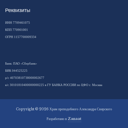
Реквизиты
ИНН 7709461075
КПП 770901001
ОГРН 1157700009334
Банк: ПАО «Сбербанк»
БИК 044525225
р/с 40703810738000002677
к/с 30101810400000000225 в ГУ БАНКА РОССИИ по ЦФО г. Москва
Copyright © 2026 Храм преподобного Александра Свирского
Разработано в
Zanaat