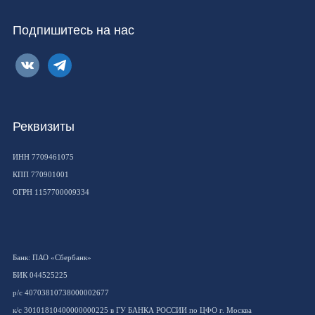
Подпишитесь на нас
vkontakte
telegram
Реквизиты
ИНН 7709461075
КПП 770901001
ОГРН 1157700009334
Банк: ПАО «Сбербанк»
БИК 044525225
р/с 40703810738000002677
к/с 30101810400000000225 в ГУ БАНКА РОССИИ по ЦФО г. Москва