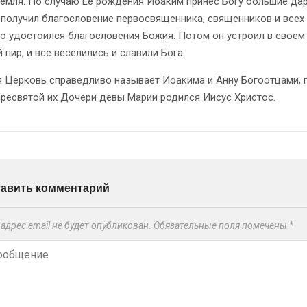
земля. По случаю Ее рождения Иоаким принес Богу большие да
 получил благословение первосвященника, священников и всех
что удостоился благословения Божия. Потом он устроил в свое
 пир, и все веселились и славили Бога.
Церковь справедливо называет Иоакима и Анну Богоотцами, 
Пресвятой их Дочери девы Марии родился Иисус Христос.
тавить комментарий
адрес email не будет опубликован.
Обязательные поля помечены
*