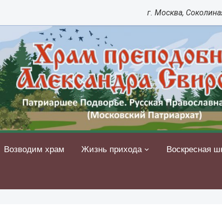
г. Москва, Соколиная
Возводим храм
Жизнь прихода
Воскресная ш