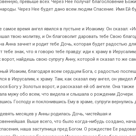
овенную, превыше всех. Через Нее получат благословение Божи
народы. Через Нее будет дано всем людям Спасение. Имя Ей б
 самое время ангел явился в пустыне и Иоакиму. Он сказал: «И
ышал твою молитву, и Он благоволит даровать тебе Свою благо
на Анна зачнет и родит тебе Дочь, которая будет радостью для
т тебе знак, что я говорю тебе правду: иди к храму в Иерусалим,
 ворот, найдешь свою супругу Анну, которой я сказал то же сам
ный Иоаким, благодаря всем сердцем Бога, с радостью поспе
ся в Иерусалим, к храму. Там, как сказал ему ангел, он увидел 
ся Богу у Золотых ворот, и рассказал ей об ангеле. Она также
ала мужу обо всем, что видела и слышала о рождении Дочери.
шись Господу и поклонившись Ему в храме, супруги вернулись 
евять месяцев у Анны родилась Дочь, чистейшая и
овеннейшая. Выше всего, что было когда-нибудь создано, нач
спасения, наша заступница пред Богом. О рождестве Ее радова