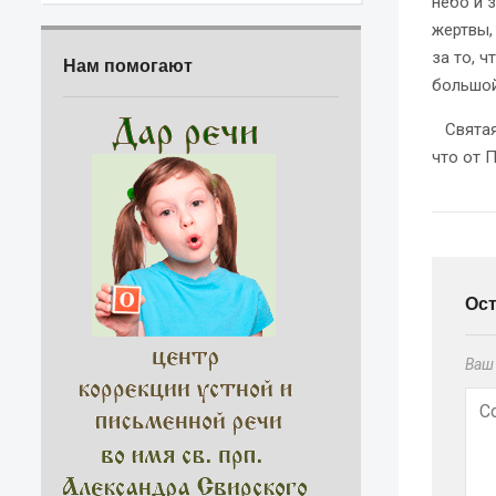
небо и 
жертвы,
за то, 
Нам помогают
большой
Святая 
что от 
Ос
Ваш 