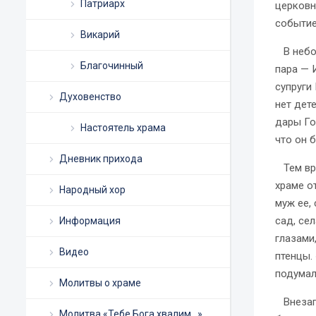
Патриарх
церковн
событие
Викарий
В небол
Благочинный
пара — 
супруги
Духовенство
нет дет
дары Го
Настоятель храма
что он 
Дневник прихода
Тем вре
храме о
Народный хор
муж ее,
сад, се
Информация
глазами
Видео
птенцы.
подумал
Молитвы о храме
Внезапн
Молитва «Тебе Бога хвалим…»