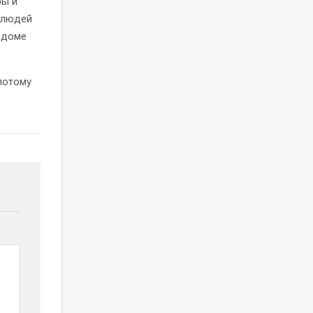
ры и
 людей
м доме
потому