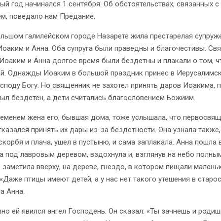
ый год начинался 1 сентября. Об обстоятельствах, связанных с
м, поведало нам Предание.
ьшом галилейском городе Назарете жила престарелая супруж
Иоаким и Анна. Оба супруга были праведны и благочестивы. Св
 Иоаким и Анна долгое время были бездетны и плакали о том, чт
ей. Однажды Иоаким в большой праздник принес в Иерусалимс
споду Богу. Но священник не захотел принять даров Иоакима, 
был бездетен, а дети считались благословением Божиим.
менем жена его, бывшая дома, тоже услышала, что первосвящ
тказался принять их дары из-за бездетности. Она узнала также,
 скорбя и плача, ушел в пустыню, и сама заплакала. Анна пошла 
ла под лавровым деревом, вздохнула и, взглянув на небо полны
, заметила вверху, на дереве, гнездо, в котором пищали малень
 «Даже птицы имеют детей, а у нас нет такого утешения в старос
а Анна.
о ей явился ангел Господень. Он сказал: «Ты зачнешь и родиш