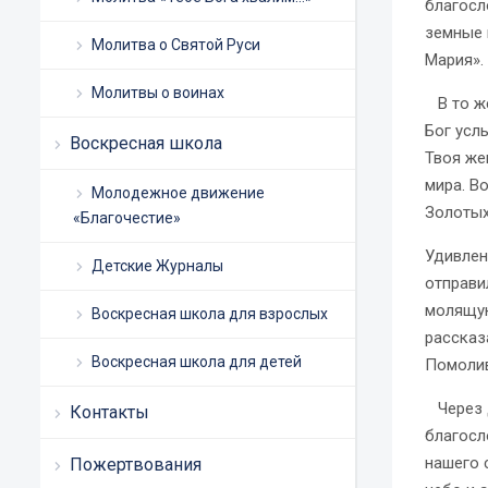
благосл
земные 
Молитва о Святой Руси
Мария».
Молитвы о воинах
В то же
Бог усл
Воскресная школа
Твоя же
мира. Во
Молодежное движение
Золотых
«Благочестие»
Удивлен
Детские Журналы
отправил
молящую
Воскресная школа для взрослых
рассказ
Воскресная школа для детей
Помолив
Через д
Контакты
благосл
нашего 
Пожертвования