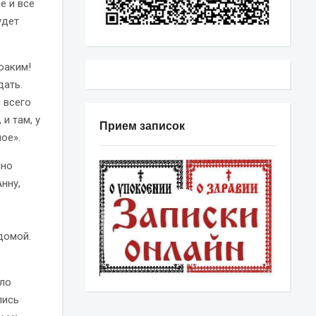
е и все
удет
оаким!
дать.
 всего
 и там, у
Прием записок
ое».
шно
Анну,
домой.
ало
лись