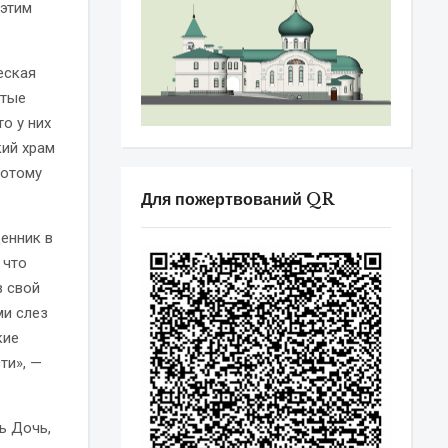
 этим
еская
ятые
о у них
кий храм
потому
Для пожертвований QR
енник в
 что
в свой
ми слез
кие
ти», —
ь Дочь,