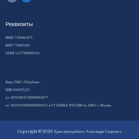
Реквизиты
ИНН 7709461075
КПП 770901001
ОГРН 1157700009334
Банк: ПАО «Сбербанк»
БИК 044525225
р/с 40703810738000002677
к/с 30101810400000000225 в ГУ БАНКА РОССИИ по ЦФО г. Москва
Copyright © 2026 Храм преподобного Александра Свирского