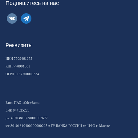
Подпишитесь на нас
vkontakte
telegram
Реквизиты
ИНН 7709461075
КПП 770901001
ОГРН 1157700009334
Банк: ПАО «Сбербанк»
БИК 044525225
р/с 40703810738000002677
к/с 30101810400000000225 в ГУ БАНКА РОССИИ по ЦФО г. Москва