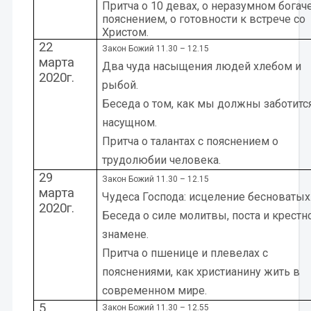
Притча о 10 девах, о неразумном богаче
пояснением, о готовности к встрече со
Христом.
22
Закон Божий 11.30 – 12.15
марта
Два чуда насыщения людей хлебом и
2020г.
рыбой.
Беседа о том, как мы должны заботитс
насущном.
Притча о талантах с пояснением о
трудолюбии человека.
29
Закон Божий 11.30 – 12.15
марта
Чудеса Господа: исцеление бесноватых
2020г.
Беседа о силе молитвы, поста и крестн
знамене.
Притча о пшенице и плевелах с
пояснениями, как христианину жить в
современном мире.
5
Закон Божий 11.30 – 12.55