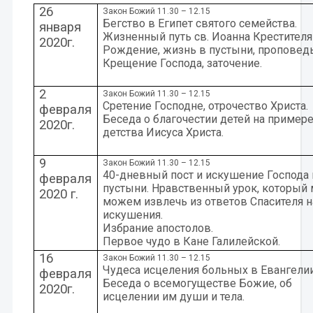
26
Закон Божий 11.30 – 12.15
Бегство в Египет святого семейства.
января
Жизненный путь св. Иоанна Крестителя
2020г.
Рождение, жизнь в пустыни, проповедь
Крещение Господа, заточение.
2
Закон Божий 11.30 – 12.15
Сретение Господне, отрочество Христа.
февраля
Беседа о благочестии детей на пример
2020г.
детства Иисуса Христа.
9
Закон Божий 11.30 – 12.15
40-дневный пост и искушение Господа 
февраля
пустыни. Нравственный урок, который
2020 г.
можем извлечь из ответов Спасителя н
искушения.
Избрание апостолов.
Первое чудо в Кане Галилейской.
16
Закон Божий 11.30 – 12.15
Чудеса исцеления больных в Евангелии
февраля
Беседа о всемогуществе Божие, об
2020г.
исцелении им души и тела.