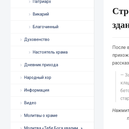
Патриарх
Стр
Викарий
зда
Благочинный
Духовенство
После 
Настоятель храма
прихожа
рассказ
Дневник прихода
— З
Народный хор
кла
Информация
бет
ста
Видео
Нажмит
Молитвы о храме
Молитва «Тебе Бога хвалим…»