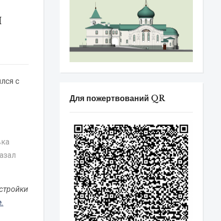
н
лся с
Для пожертвований QR
вка
казал
стройки
.