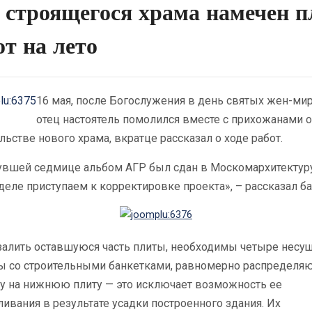
 строящегося храма намечен п
от на лето
16 мая, после Богослужения в день святых жен-ми
отец настоятель помолился вместе с прихожанами о
льстве нового храма, вкратце рассказал о ходе работ.
увшей седмице альбом АГР был сдан в Москомархитектуру
деле приступаем к корректировке проекта», – рассказал б
залить оставшуюся часть плиты, необходимы четыре несу
ы со строительными банкетками, равномерно распредел
ку на нижнюю плиту — это исключает возможность ее
ивания в результате усадки построенного здания. Их