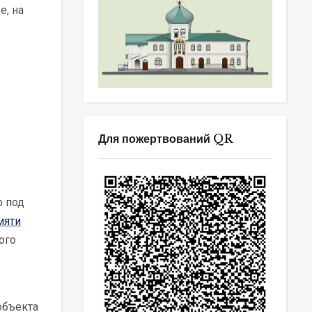
е, на
Для пожертвований QR
р под
мяти
ого
объекта