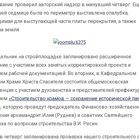
вание проверил авторский надзор в минувший четверг. Ещ
ей седмице была по периметру выставлена опалубка,
димая для выступающей части плиты перекрытия, а также
а земля.
дельник на стройплощадке запланировано расширенное
ие с участием всех занятых корректировкой проекта и
ием рабочей документацией. Во вторник, в Кафедральном
ом Храме Христа Спасителя состоится общемосковская
енция с участием духовенства и представителей префекту
ием
«Строительство храмов — сохранение исторической па
»
, которую проведут председатель Финансово-хозяйственн
ения архимандрит Илия (Руднев) и советник Святейшего
ха по вопросам строительства В.И. Ресин.
 в четверг запланирована проверка нашего строительного 