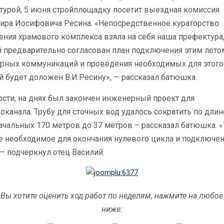
турой, 5 июня стройплощадку посетит выездная комиссия
ира Иосифовича Ресина. «Непосредственное кураторство
ния храмового комплекса взяла на себя наша префектура,
й предварительно согласован план подключения этим лето
рных коммуникаций и проведения необходимых для этого 
 будет доложен В.И.Ресину», — рассказал батюшка.
ости, на днях был закончен инженерный проект для
канала. Трубу для сточных вод удалось сократить по длин
чальных 170 метров до 37 метров – рассказал батюшка. «
се необходимое для окончания нулевого цикла и подключе
 — подчеркнул отец Василий.
 Вы хотите оценить ход работ по неделям, нажмите на любое
ниже: