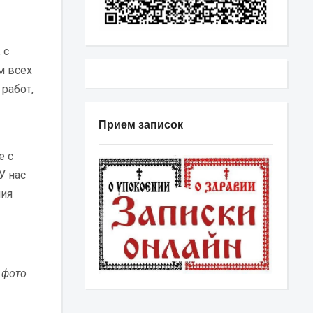
 с
м всех
работ,
Прием записок
е с
У нас
ния
 фото