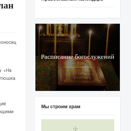
лан
роносиц
Расписание богослужений
. «На
атюшка.
щие
Мы строим храм
яющими