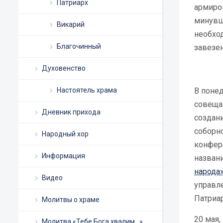
Патриарх
армиро
минувш
Викарий
необхо
Благочинный
завезен
Духовенство
Настоятель храма
В поне
совещан
Дневник прихода
создан
соборн
Народный хор
конфер
Информация
назван
народа
Видео
управл
Патриар
Молитвы о храме
20 мая,
Молитва «Тебе Бога хвалим…»