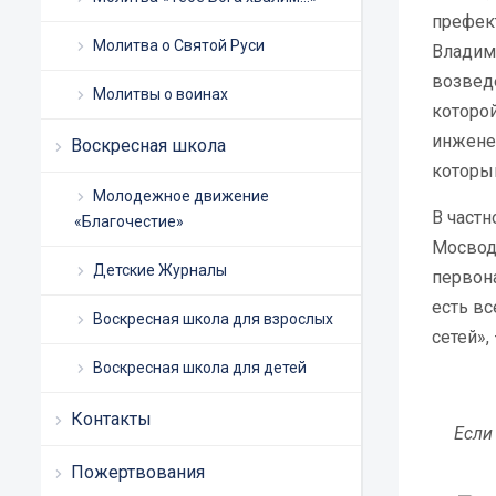
префек
Молитва о Святой Руси
Владим
возведе
Молитвы о воинах
которо
инжене
Воскресная школа
который
Молодежное движение
В частн
«Благочестие»
Мосводо
Детские Журналы
первона
есть в
Воскресная школа для взрослых
сетей»,
Воскресная школа для детей
Контакты
Если
Пожертвования