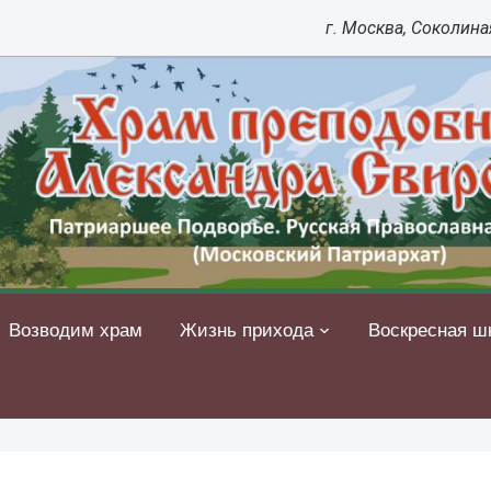
г. Москва, Соколиная
Возводим храм
Жизнь прихода
Воскресная ш