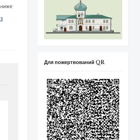
 ниже:
Для пожертвований QR