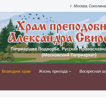
г. Москва, Соколиная
Возводим храм
Жизнь прихода
Воскресная ш