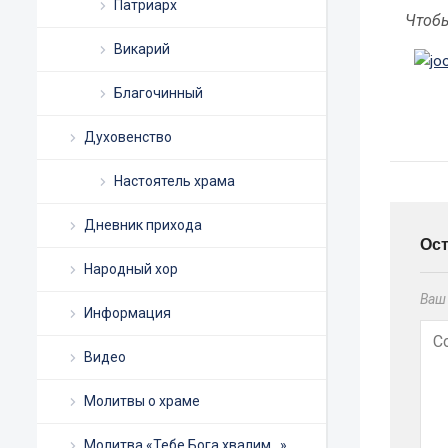
Патриарх
Чтобы
Викарий
Благочинный
Духовенство
Настоятель храма
Дневник прихода
Ос
Народный хор
Ваш 
Информация
Видео
Молитвы о храме
Молитва «Тебе Бога хвалим…»