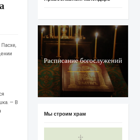
а
 Пасхе,
дении
Расписание богослужений
ся
ка. — В
а
Мы строим храм