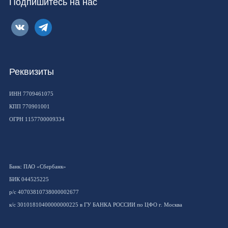
Подпишитесь на нас
vkontakte
telegram
Реквизиты
ИНН 7709461075
КПП 770901001
ОГРН 1157700009334
Банк: ПАО «Сбербанк»
БИК 044525225
р/с 40703810738000002677
к/с 30101810400000000225 в ГУ БАНКА РОССИИ по ЦФО г. Москва