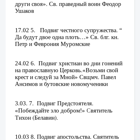
други своя». Св. праведный воин Феодор 
Ушаков
17.02 
5.   Подвиг честного супружества. 
“ 
Да будут двое одна плоть…» 
Св. блг. кн. 
Петр и Феврония Муромские
24.02 
6.  
Подвиг христиан во дни гонений 
на православную Церковь.
«Возьми свой 
крест и следуй за Мной» 
Свщмч. Павел 
Ансимов и бутовские новомученики
3.03. 
7.
Подвиг Предстоятеля. 
С
вятитель 
«Побеждайте зло добром!» 
Тихон (Белавин).
10.03 
8. 
Подвиг апостольства. Святитель 