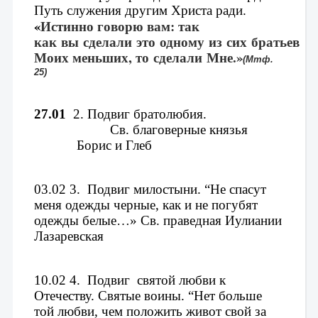
Путь служения другим Христа ради. 
«
Истинно говорю вам: 
так 
как вы сделали это одному из сих братьев 
Моих меньших, то сделали Мне.»
(Мтф. 
25)
27.01 
2. 
Подвиг братолюбия.
Св. благоверные князья 
Борис и Глеб
03.02 
3.
Подвиг милостыни. 
“Не спасут 
меня одежды черные, как и не погубят 
одежды 
белые…» Св. праведная Иулиании 
Лазаревская
10.02 
4.
Подвиг  святой любви к 
Отечеству. Святые воины. 
“Нет больше 
той любви, чем положить живот свой за 