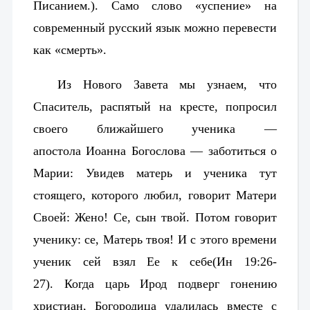
Писанием.
)
. Само слово «успение» на
современный русский язык можно перевести
как «смерть».
Из Нового Завета мы узнаем, что
Спаситель, распятый на кресте, попросил
своег
о ближайшего ученика —
апостола
Иоанна Богослова
— заботиться о
Марии:
Увидев матерь и ученика тут
стоящего, которого любил, говорит Матери
Своей: Жено! Се, сын твой. Потом говорит
ученику: се, Матерь твоя! И с этого времени
ученик сей взял Ее к себе
(Ин 19:26-
27).
Когда царь Ирод подверг гонению
христиан, Богородица удалилась вместе с