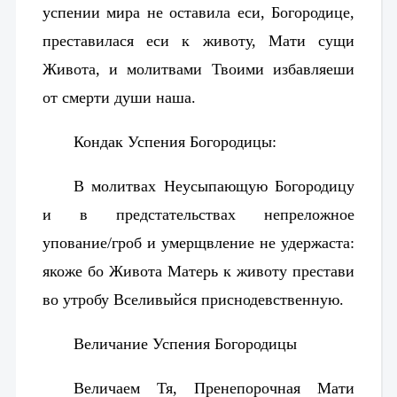
успении мира не оставила еси, Богородице,
преставилася еси к животу, Мати сущи
Живота, и молитвами Твоими избавляеши
от смерти души наша.
Кондак Успения Богородицы:
В молитвах Неусыпающую Богородицу
и в предстательствах непреложное
упование/гроб и умерщвление не удержаста:
якоже бо Живота Матерь к животу престави
во утробу Вселивыйся приснодевственную.
Величание Успения Богородицы
Величаем Тя, Пренепорочная Мати