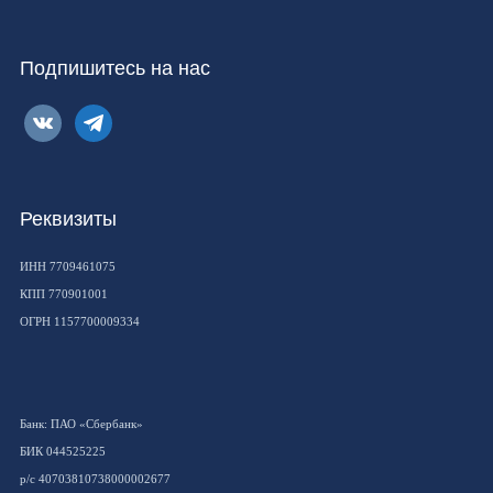
Подпишитесь на нас
vkontakte
telegram
Реквизиты
ИНН 7709461075
КПП 770901001
ОГРН 1157700009334
Банк: ПАО «Сбербанк»
БИК 044525225
р/с 40703810738000002677