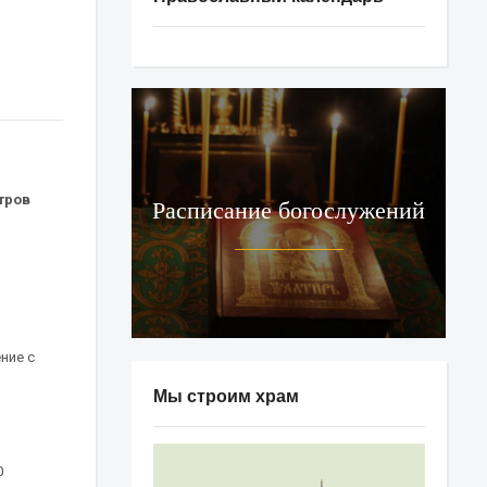
тров
Расписание богослужений
ние с
Мы строим храм
0