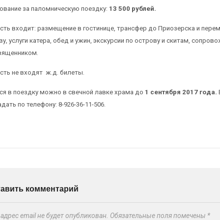
вание за паломническую поездку:
13 500 рублей.
сть входит: размещение в гостинице, трансфер до Приозерска и пере
ву, услуги катера, обед и ужин, экскурсии по острову и скитам, сопров
вященником.
сть не входят ж.д. билеты.
ся в поездку можно в свечной лавке храма до
1 сентября 2017 года.
дать по телефону: 8-926-36-11-506.
тавить комментарий
адрес email не будет опубликован.
Обязательные поля помечены
*