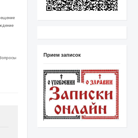
мещение
ождение
Прием записок
Вопросы