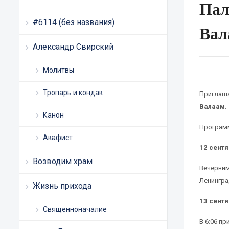
Пал
#6114 (без названия)
Вал
Александр Свирский
Молитвы
Тропарь и кондак
Приглаша
Валаам.
Канон
Программ
Акафист
12 сентя
Возводим храм
Вечерни
Ленингра
Жизнь прихода
13 сентя
Священноначалие
В 6:06 пр