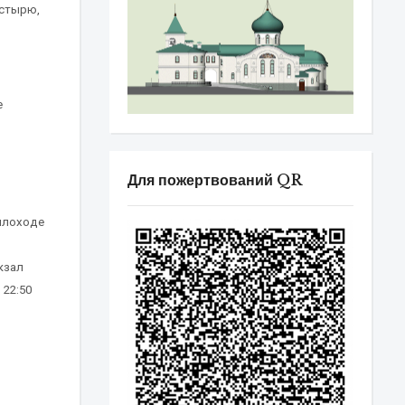
астырю,
е
Для пожертвований QR
плоходе
кзал
 22:50