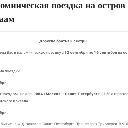
омническая поездка на остров
аам
Дорогие братья и сестры!
ем Вас в паломническую поездку с
12 сентября по 16 сентября
на
ос
а поездки:
бря.
м поездом, номер:
008А «Москва – Санкт-Петербург
в 21:50 отправле
дского вокзала.
бря.
ибытие на ж.д. вокзал г. Санкт-Петербурга. Трансфер в Приозерск. В 9:3