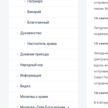
Патриарх
отправле
пешая. В
Викарий
14 сентя
Благочинный
Литургия
Духовенство
подвизал
Настоятель храма
15 сентя
Экскурси
Дневник прихода
Централь
Народный хор
вдоль жи
островны
Информация
Санкт Пе
отправле
Видео
16 сентя
Молитвы о храме
В 6:45 п
Молитва «Тебе Бога хвалим…»