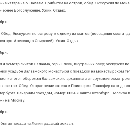
ние катера на о. Валаам. Прибытие на остров, обед. Экскурсия по мон
ечернее Богослужение. Ужин. Отдых.
бря.
. Обед. Экскурсия по острову к одному из скитов (посещения места гд
ся прп. Александр Свирский). Ужин. Отдых.
бря.
я и осмотр скитов Валаама, горы Елеон, внутренних озер; экскурсия по
ной усадьбе Валаамского монастыря с поездкой на монастырском те
вописного побережья Валаамского архипелага с наружным осмотром
х скитов. Обед. Отправление катера в Приозерск. Трансфер на ж.д. во
тербурга. Вечерним поездом, номер: 005А «Санкт-Петербург – Москва в
ние в Москву.
бря.
рибытие поезда на Ленинградский вокзал.