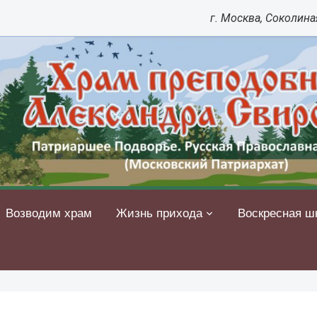
г. Москва, Соколиная
Возводим храм
Жизнь прихода
Воскресная ш