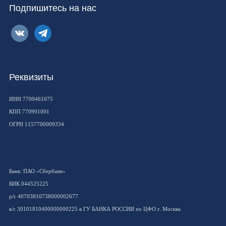
Подпишитесь на нас
vkontakte
telegram
Реквизиты
ИНН 7709461075
КПП 770901001
ОГРН 1157700009334
Банк: ПАО «Сбербанк»
БИК 044525225
р/с 40703810738000002677
к/с 30101810400000000225 в ГУ БАНКА РОССИИ по ЦФО г. Москва