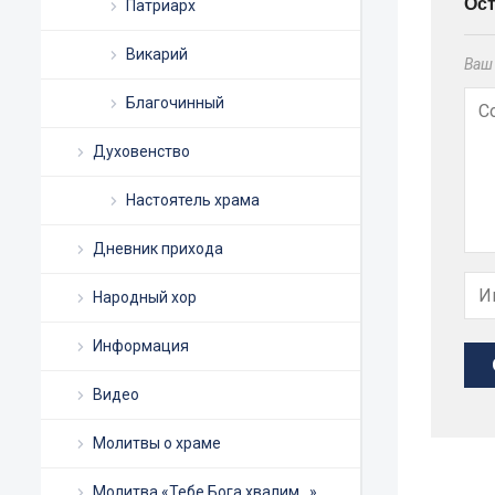
Ос
Патриарх
Викарий
Ваш 
Благочинный
Духовенство
Настоятель храма
Дневник прихода
Народный хор
Информация
Видео
Молитвы о храме
Молитва «Тебе Бога хвалим…»