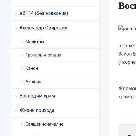
Вос
#6114 (без названия)
Александр Свирский
Молитвы
от 5 ле
Закон Б
Тропарь и кондак
(творче
Канон
Акафист
Желающ
Возводим храм
храма. 
Жизнь прихода
Священноначалие