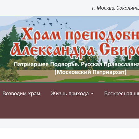
г. Москва, Соколиная
Возводим храм
Жизнь прихода
Воскресная ш