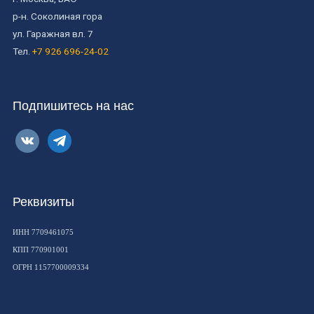
р-н. Соколиная гора
ул. Гаражная вл. 7
Тел.
+7 926 696-24-02
Подпишитесь на нас
vkontakte
telegram
Реквизиты
ИНН 7709461075
КПП 770901001
ОГРН 1157700009334