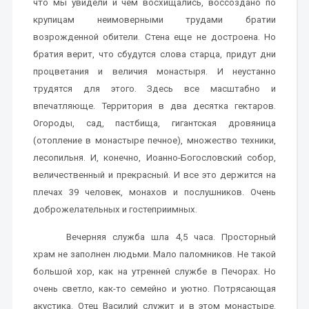
что мы увидели и чем восхищались, воссоздано по
крупицам неимоверными трудами братии
возрожденной обители. Стена еще не достроена. Но
братия верит, что сбудутся слова старца, придут дни
процветания и величия монастыря. И неустанно
трудятся для этого. Здесь все масштабно и
впечатляюще. Территория в два десятка гектаров.
Огороды, сад, пастбища, гигантская дровяница
(отопление в монастыре печное), множество техники,
лесопильня. И, конечно, Иоанно-Богословский собор,
величественный и прекрасный. И все это держится на
плечах 39 человек, монахов и послушников. Очень
доброжелательных и гостеприимных.
Вечерняя служба шла 4,5 часа. Просторный
храм не заполнен людьми. Мало паломников. Не такой
большой хор, как на утренней службе в Печорах. Но
очень светло, как-то семейно и уютно. Потрясающая
акустика. Отец Василий служит и в этом монастыре.