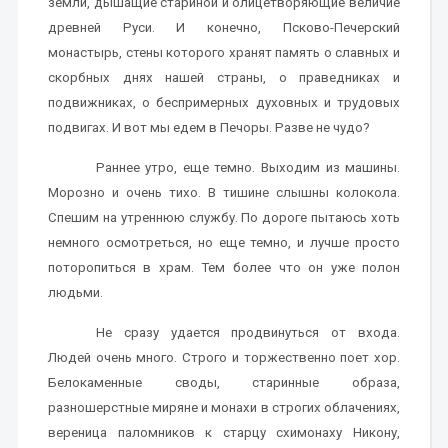
земли, дышащие стариной и олицетворяющие величие
древней Руси. И конечно, Псково-Печерский
монастырь, стены которого хранят память о славных и
скорбных днях нашей страны, о праведниках и
подвижниках, о беспримерных духовных и трудовых
подвигах. И вот мы едем в Печоры. Разве не чудо?
Раннее утро, еще темно. Выходим из машины.
Морозно и очень тихо. В тишине слышны колокола.
Спешим на утреннюю службу. По дороге пытаюсь хоть
немного осмотреться, но еще темно, и лучше просто
поторопиться в храм. Тем более что он уже полон
людьми.
Не сразу удается продвинуться от входа.
Людей очень много. Строго и торжественно поет хор.
Белокаменные своды, старинные образа,
разношерстные миряне и монахи в строгих облачениях,
вереница паломников к старцу схимонаху Никону,