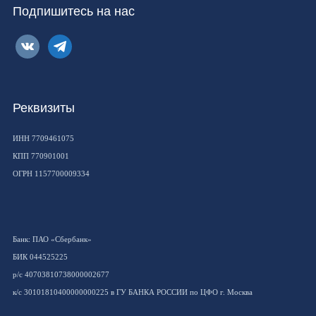
Подпишитесь на нас
vkontakte
telegram
Реквизиты
ИНН 7709461075
КПП 770901001
ОГРН 1157700009334
Банк: ПАО «Сбербанк»
БИК 044525225
р/с 40703810738000002677
к/с 30101810400000000225 в ГУ БАНКА РОССИИ по ЦФО г. Москва