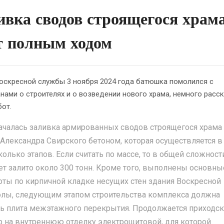
ивка сводов строящегося храм
т полным ходом
оскресной службы 3 ноября 2024 года батюшка помолился с
нами о строителях и о возведении нового храма, немного расск
бот.
ачалась заливка армированных сводов строящегося храма
.Александра Свирского бетоном, которая осуществляется в
колько этапов. Если считать по массе, то в общей сложност
ет залито около 300 тонн. Кроме того, выполнены основны
оты по кирпичной кладке несущих стен здания Воскресной
лы, следующим этапом строительства комплекса должна
ть плита межэтажного перекрытия. Продолжается приходс
р на внутреннюю отделку электрощитовой, для которой