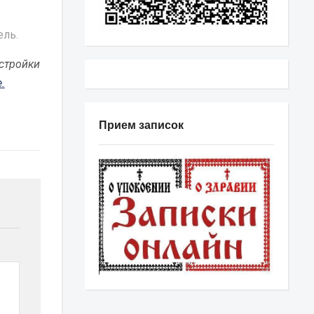
ель.
стройки
.
Прием записок