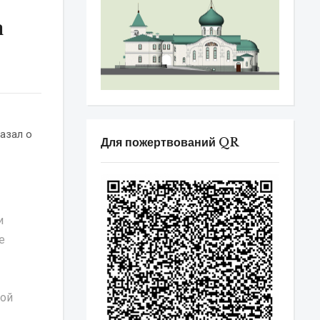
а
азал о
Для пожертвований QR
и
е
кой