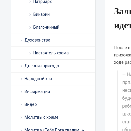
Патриарх
Зал
Викарий
иде
Благочинный
Духовенство
После в
Настоятель храма
прихожа
ходе ра
Дневник прихода
— Н
Народный хор
прп
нес
Информация
буд
Видео
раб
шко
Молитвы о храме
ста
сбо
Молитва «Тебе Бога хвалим…»